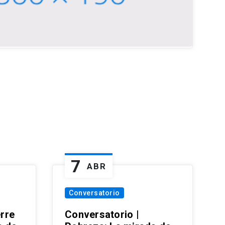
7
ABR
Conversatorio
erre
Conversatorio |