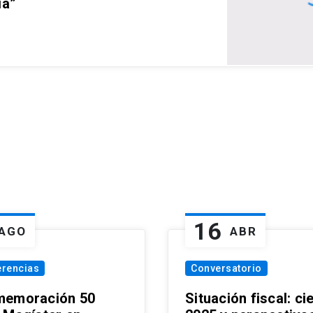
ia”
16
AGO
ABR
erencias
Conversatorio
emoración 50
Situación fiscal: ci