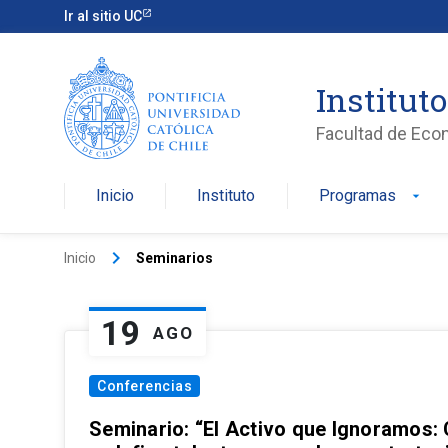
Ir al sitio UC
Institut
Facultad de Eco
Inicio
Instituto
Programas
arrow_drop_down
keyboard_arrow_right
Inicio
Seminarios
19
AGO
Conferencias
Seminario: “El Activo que Ignoramos: