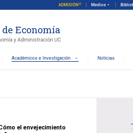
ADMISIÓN
Medios
arrow_drop_down
Biblio
o de Economía
nomía y Administración UC
Académicos e Investigación
Noticias
arrow_drop_down
 Cómo el envejecimiento