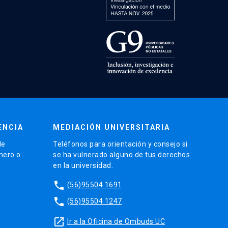
ENCIA
MEDIACIÓN UNIVERSITARIA
de
Teléfonos para orientación y consejo si
énero o
se ha vulnerado alguno de tus derechos
en la universidad.
phone
(56)95504 1691
phone
(56)95504 1247
launch
Ir a la Oficina de Ombuds UC