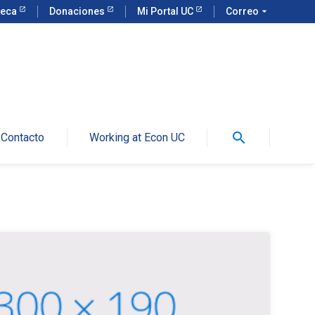
teca
Donaciones
Mi Portal UC
Correo
arrow_drop_down
search
Contacto
Working at Econ UC