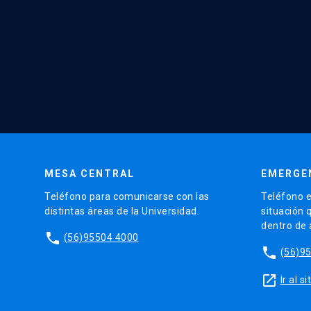
MESA CENTRAL
EMERGE
Teléfono para comunicarse con las
Teléfono e
distintas áreas de la Universidad.
situación 
dentro de
phone
(56)95504 4000
phone
(56)9
launch
Ir al 