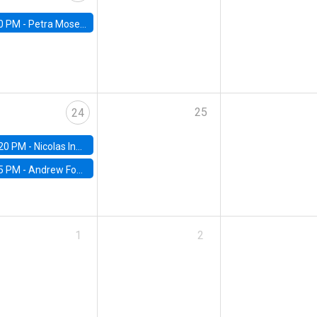
0 PM -
Petra Moser, NYU Stern
25
24
20 PM -
Nicolas Inostroza, Rotman School of Management, University of Toronto
5 PM -
Andrew Foster, Brown University
1
2