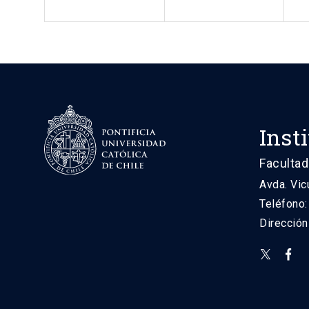
Inst
Facultad
Avda. Vic
Teléfono
Direcció