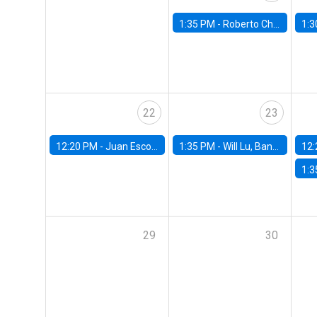
1:35 PM -
Roberto Chang, Rutgers University
1:3
22
23
12:20 PM -
Juan Escobar, Universidad de Chile
1:35 PM -
Will Lu, Banco Central de Chile
12:
1:3
29
30