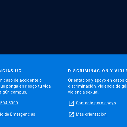
NCIAS UC
DISCRIMINACIÓN Y VIOL
n caso de accidente o
Orientación y apoyo en casos 
que ponga en riesgo tu vida
discriminación, violencia de g
 algún campus.
violencia sexual.
launch
5504 5000
Contacto para apoyo
launch
sitio de Emergencias
Más orientación