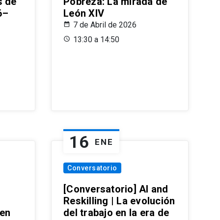
s de
Pobreza: La mirada de
6–
León XIV
7 de Abril de 2026
13:30 a 14:50
16
ENE
Conversatorio
[Conversatorio] AI and
Reskilling | La evolución
 en
del trabajo en la era de