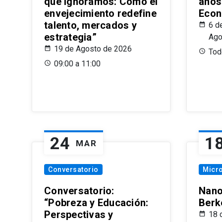
que Ignoramos: Cómo el
años
envejecimiento redefine
Econ
talento, mercados y
6 d
estrategia”
Ago
19 de Agosto de 2026
Todo
09:00 a 11:00
24
1
MAR
Conversatorio
Micr
Conversatorio:
Nano
“Pobreza y Educación:
Berk
Perspectivas y
18 