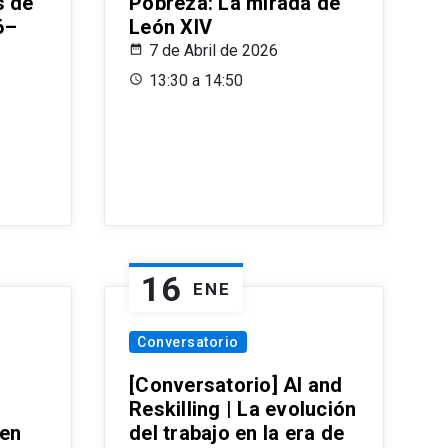
s de
Pobreza: La mirada de
6–
León XIV
7 de Abril de 2026
13:30 a 14:50
16
ENE
Conversatorio
[Conversatorio] AI and
Reskilling | La evolución
 en
del trabajo en la era de