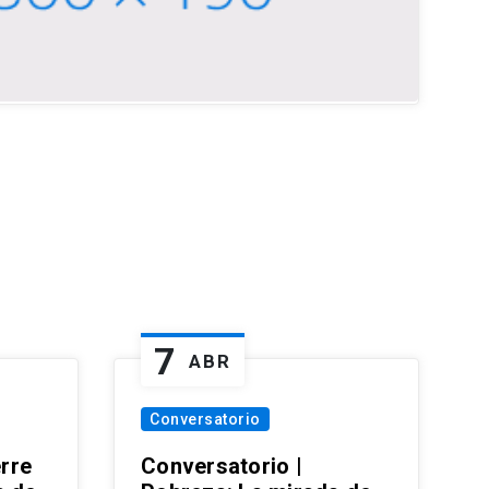
7
ABR
Conversatorio
erre
Conversatorio |