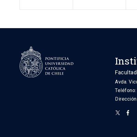
Inst
Facultad
Avda. Vic
Teléfono
Direcció