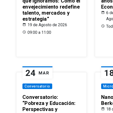
que Ignoramos: Cómo el
años
envejecimiento redefine
Econ
talento, mercados y
6 d
estrategia”
Ago
19 de Agosto de 2026
Todo
09:00 a 11:00
24
1
MAR
Conversatorio
Micr
Conversatorio:
Nano
“Pobreza y Educación:
Berk
Perspectivas y
18 