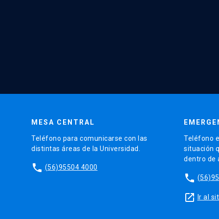
MESA CENTRAL
EMERGE
Teléfono para comunicarse con las
Teléfono e
distintas áreas de la Universidad.
situación 
dentro de
phone
(56)95504 4000
phone
(56)9
launch
Ir al 