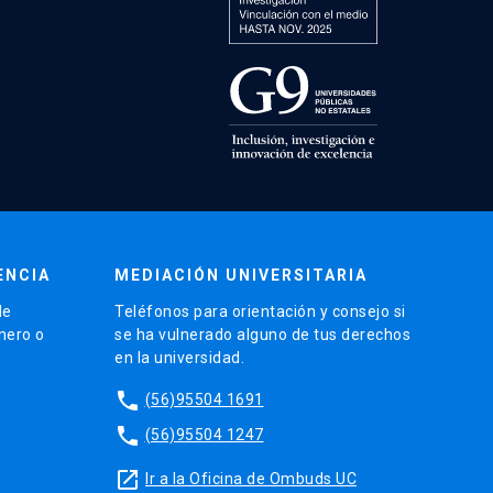
ENCIA
MEDIACIÓN UNIVERSITARIA
de
Teléfonos para orientación y consejo si
énero o
se ha vulnerado alguno de tus derechos
en la universidad.
phone
(56)95504 1691
phone
(56)95504 1247
launch
Ir a la Oficina de Ombuds UC