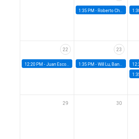
1:35 PM -
Roberto Chang, Rutgers University
1:3
22
23
12:20 PM -
Juan Escobar, Universidad de Chile
1:35 PM -
Will Lu, Banco Central de Chile
12:
1:3
29
30