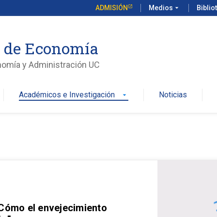
ADMISIÓN
Medios
arrow_drop_down
Biblio
o de Economía
nomía y Administración UC
Académicos e Investigación
Noticias
arrow_drop_down
 Cómo el envejecimiento