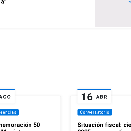
ia”
16
AGO
ABR
erencias
Conversatorio
emoración 50
Situación fiscal: ci