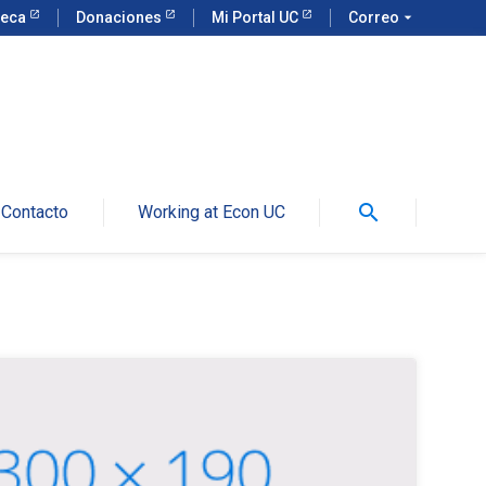
teca
Donaciones
Mi Portal UC
Correo
arrow_drop_down
search
Contacto
Working at Econ UC