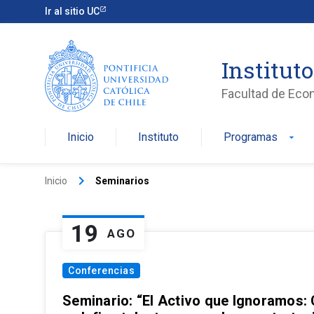
Ir al sitio UC
Institut
Facultad de Eco
Inicio
Instituto
Programas
arrow_drop_down
keyboard_arrow_right
Inicio
Seminarios
19
AGO
Conferencias
Seminario: “El Activo que Ignoramos: