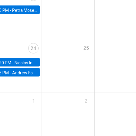
0 PM -
Petra Moser, NYU Stern
25
24
20 PM -
Nicolas Inostroza, Rotman School of Management, University of Toronto
5 PM -
Andrew Foster, Brown University
1
2