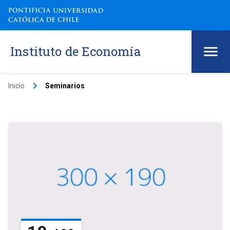
Instituto de Economía
keyboard_arrow_right
Inicio
Seminarios