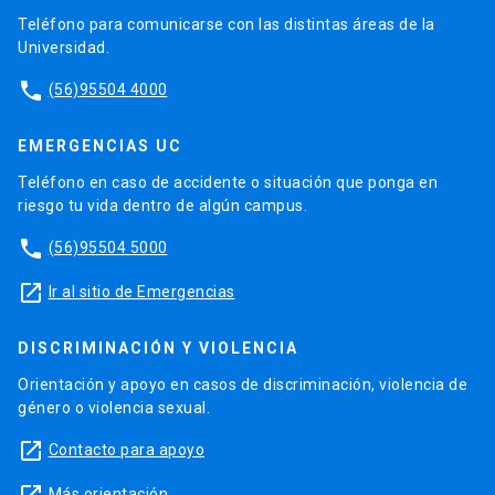
Teléfono para comunicarse con las distintas áreas de la
Universidad.
phone
(56)95504 4000
EMERGENCIAS UC
Teléfono en caso de accidente o situación que ponga en
riesgo tu vida dentro de algún campus.
phone
(56)95504 5000
launch
Ir al sitio de Emergencias
DISCRIMINACIÓN Y VIOLENCIA
Orientación y apoyo en casos de discriminación, violencia de
género o violencia sexual.
launch
Contacto para apoyo
Más orientación