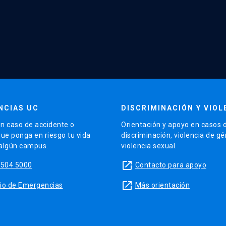
NCIAS UC
DISCRIMINACIÓN Y VIOL
n caso de accidente o
Orientación y apoyo en casos 
que ponga en riesgo tu vida
discriminación, violencia de g
 algún campus.
violencia sexual.
launch
5504 5000
Contacto para apoyo
launch
sitio de Emergencias
Más orientación