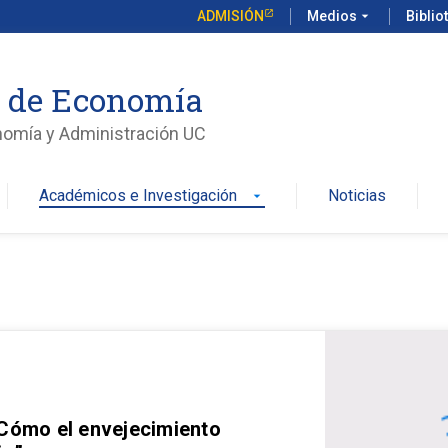
ADMISIÓN
Medios
arrow_drop_down
Biblio
o de Economía
nomía y Administración UC
Académicos e Investigación
Noticias
arrow_drop_down
 Cómo el envejecimiento