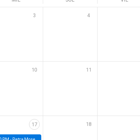
3
4
10
11
18
17
0 PM -
Petra Moser, NYU Stern