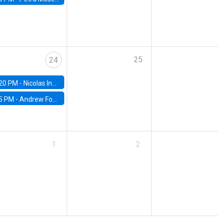
25
24
20 PM -
Nicolas Inostroza, Rotman School of Management, University of Toronto
5 PM -
Andrew Foster, Brown University
1
2