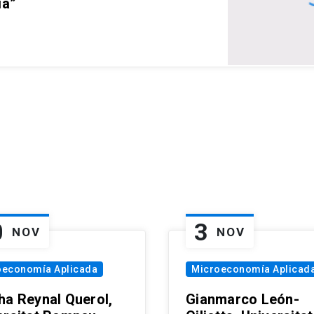
ia”
0
3
NOV
NOV
oeconomía Aplicada
Microeconomía Aplicad
ha Reynal Querol,
Gianmarco León-