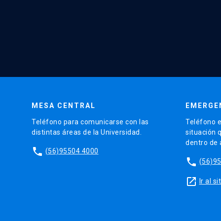
MESA CENTRAL
EMERGE
Teléfono para comunicarse con las
Teléfono e
distintas áreas de la Universidad.
situación 
dentro de
phone
(56)95504 4000
phone
(56)9
launch
Ir al 