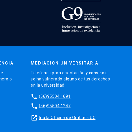
ENCIA
MEDIACIÓN UNIVERSITARIA
de
Teléfonos para orientación y consejo si
énero o
se ha vulnerado alguno de tus derechos
en la universidad.
phone
(56)95504 1691
phone
(56)95504 1247
launch
Ir a la Oficina de Ombuds UC