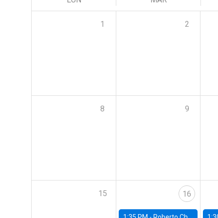
1
2
8
9
15
16
1:35 PM -
Roberto Chang, Rutgers University
1:3