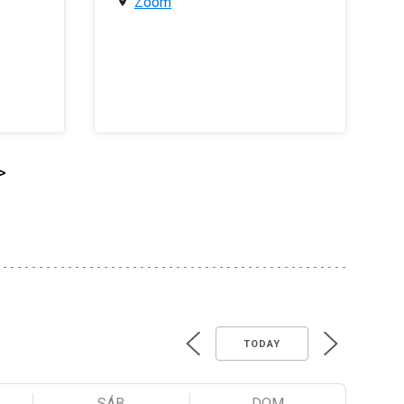
Zoom
>
TODAY
SÁB
DOM