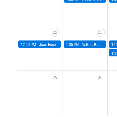
22
23
12:20 PM -
Juan Escobar, Universidad de Chile
1:35 PM -
Will Lu, Banco Central de Chile
12:
1:3
29
30