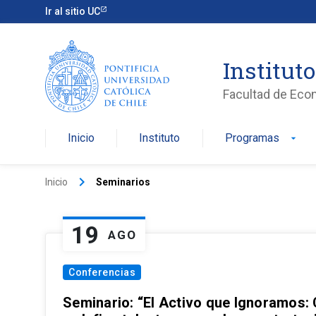
Ir al sitio UC
Institut
Facultad de Eco
Inicio
Instituto
Programas
arrow_drop_down
keyboard_arrow_right
Inicio
Seminarios
19
AGO
Conferencias
Seminario: “El Activo que Ignoramos: