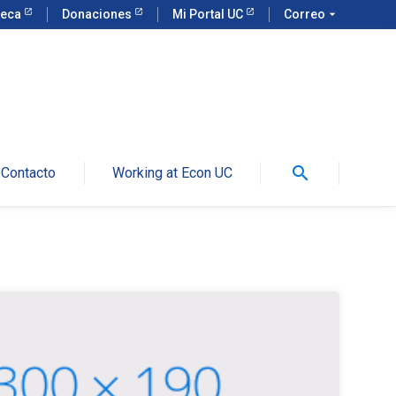
teca
Donaciones
Mi Portal UC
Correo
arrow_drop_down
search
Contacto
Working at Econ UC