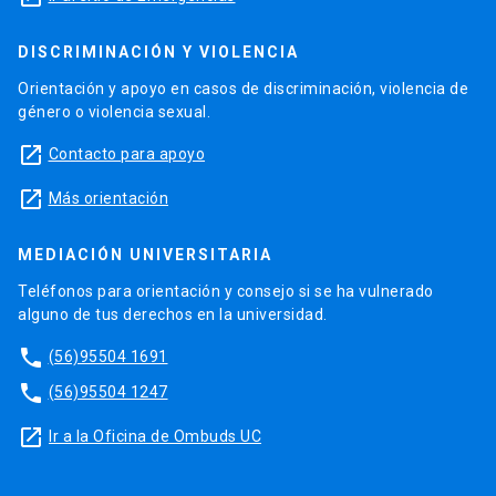
DISCRIMINACIÓN Y VIOLENCIA
Orientación y apoyo en casos de discriminación, violencia de
género o violencia sexual.
launch
Contacto para apoyo
launch
Más orientación
MEDIACIÓN UNIVERSITARIA
Teléfonos para orientación y consejo si se ha vulnerado
alguno de tus derechos en la universidad.
phone
(56)95504 1691
phone
(56)95504 1247
launch
Ir a la Oficina de Ombuds UC