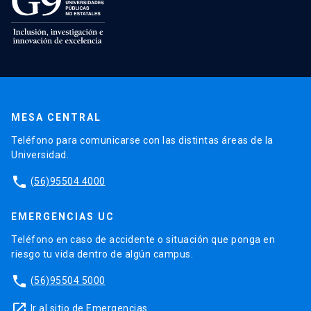
MESA CENTRAL
Teléfono para comunicarse con las distintas áreas de la
Universidad.
phone
(56)95504 4000
EMERGENCIAS UC
Teléfono en caso de accidente o situación que ponga en
riesgo tu vida dentro de algún campus.
phone
(56)95504 5000
launch
Ir al sitio de Emergencias