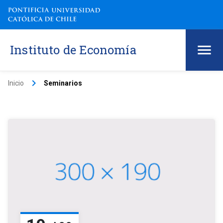
Instituto de Economía
keyboard_arrow_right
Inicio
Seminarios