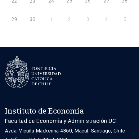
25
26
27
28
22
23
24
29
30
1
2
3
4
5
Instituto de Economía
Facultad de Economía y Administración UC
Avda. Vicuña Mackenna 4860, Macul. Santiago, Chile