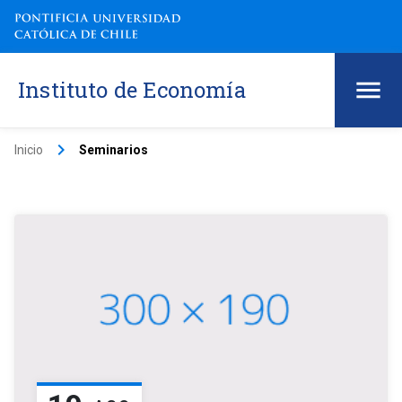
Instituto de Economía
keyboard_arrow_right
Inicio
Seminarios