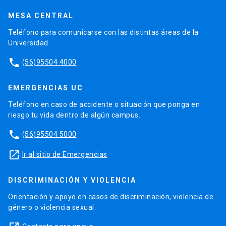
MESA CENTRAL
Teléfono para comunicarse con las distintas áreas de la
Universidad.
phone
(56)95504 4000
EMERGENCIAS UC
Teléfono en caso de accidente o situación que ponga en
riesgo tu vida dentro de algún campus.
phone
(56)95504 5000
launch
Ir al sitio de Emergencias
DISCRIMINACIÓN Y VIOLENCIA
Orientación y apoyo en casos de discriminación, violencia de
género o violencia sexual.