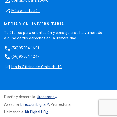
launch
Contacto para apoyo
launch
Más orientación
MEDIACIÓN UNIVERSITARIA
Teléfonos para orientación y consejo si se ha vulnerado
alguno de tus derechos en la universidad.
phone
(56)95504 1691
phone
(56)95504 1247
launch
Ir a la Oficina de Ombuds UC
Diseño y desarrollo:
Urantiacos
Asesoría:
Dirección Digital
, Prorrectoría
Utilizando el
Kit Digital UC