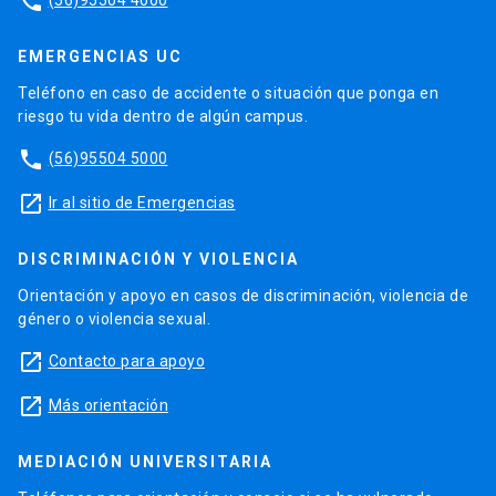
phone
EMERGENCIAS UC
Teléfono en caso de accidente o situación que ponga en
riesgo tu vida dentro de algún campus.
phone
(56)95504 5000
launch
Ir al sitio de Emergencias
DISCRIMINACIÓN Y VIOLENCIA
Orientación y apoyo en casos de discriminación, violencia de
género o violencia sexual.
launch
Contacto para apoyo
launch
Más orientación
MEDIACIÓN UNIVERSITARIA