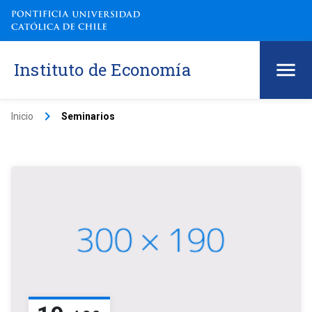
Instituto de Economía
keyboard_arrow_right
Inicio
Seminarios