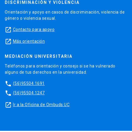
DISCRIMINACIÓN Y VIOLENCIA
Orientación y apoyo en casos de discriminación, violencia de
género o violencia sexual.
launch
Contacto para apoyo
launch
Más orientación
MEDIACIÓN UNIVERSITARIA
Teléfonos para orientación y consejo si se ha vulnerado
alguno de tus derechos en la universidad.
phone
(56)95504 1691
phone
(56)95504 1247
launch
Ir a la Oficina de Ombuds UC