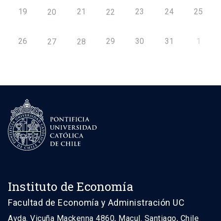
19
21
23
24
25
20
22
26
29
30
31
1
27
28
Instituto de Economía
Facultad de Economía y Administración UC
Avda. Vicuña Mackenna 4860, Macul. Santiago, Chile