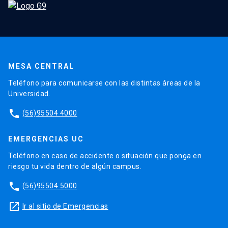
MESA CENTRAL
Teléfono para comunicarse con las distintas áreas de la
Universidad.
phone
(56)95504 4000
EMERGENCIAS UC
Teléfono en caso de accidente o situación que ponga en
riesgo tu vida dentro de algún campus.
phone
(56)95504 5000
launch
Ir al sitio de Emergencias