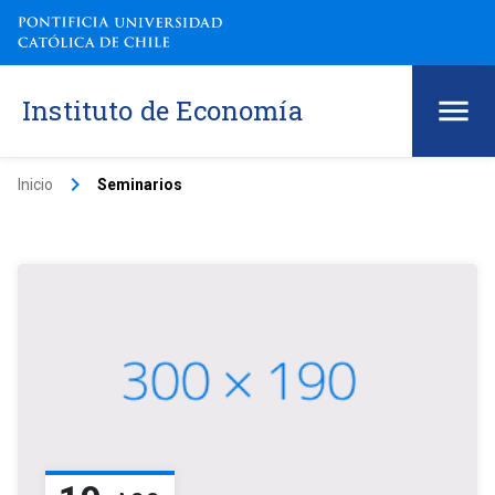
Instituto de Economía
keyboard_arrow_right
Inicio
Seminarios