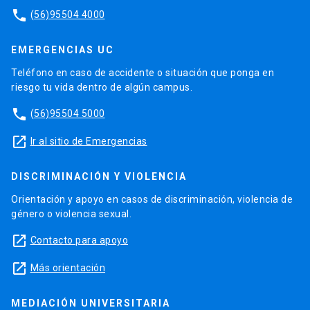
phone
(56)95504 4000
EMERGENCIAS UC
Teléfono en caso de accidente o situación que ponga en
riesgo tu vida dentro de algún campus.
phone
(56)95504 5000
launch
Ir al sitio de Emergencias
DISCRIMINACIÓN Y VIOLENCIA
Orientación y apoyo en casos de discriminación, violencia de
género o violencia sexual.
launch
Contacto para apoyo
launch
Más orientación
MEDIACIÓN UNIVERSITARIA