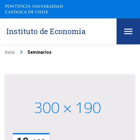
Instituto de Economía
keyboard_arrow_right
Inicio
Seminarios