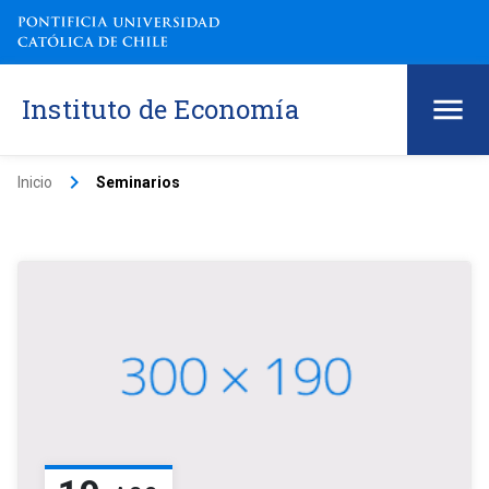
Instituto de Economía
keyboard_arrow_right
Inicio
Seminarios