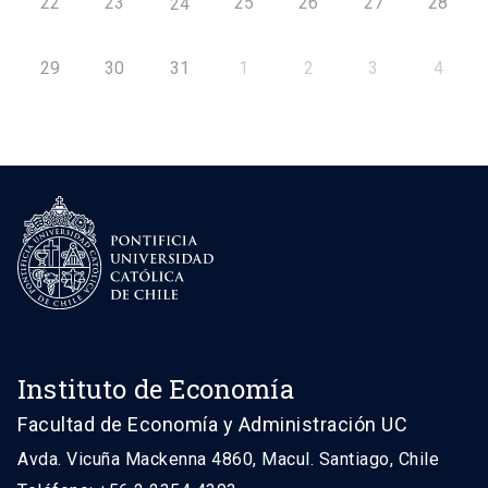
22
23
25
26
27
28
24
29
30
31
1
2
3
4
Instituto de Economía
Facultad de Economía y Administración UC
Avda. Vicuña Mackenna 4860, Macul. Santiago, Chile