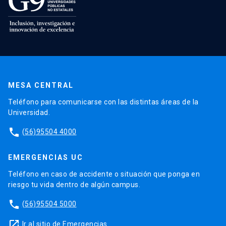
MESA CENTRAL
Teléfono para comunicarse con las distintas áreas de la
Universidad.
phone
(56)95504 4000
EMERGENCIAS UC
Teléfono en caso de accidente o situación que ponga en
riesgo tu vida dentro de algún campus.
phone
(56)95504 5000
launch
Ir al sitio de Emergencias