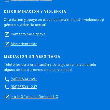
DISCRIMINACIÓN Y VIOLENCIA
Orientación y apoyo en casos de discriminación, violencia de
género o violencia sexual.
launch
Contacto para apoyo
launch
Más orientación
MEDIACIÓN UNIVERSITARIA
Teléfonos para orientación y consejo si se ha vulnerado
alguno de tus derechos en la universidad.
phone
(56)95504 1691
phone
(56)95504 1247
launch
Ir a la Oficina de Ombuds UC