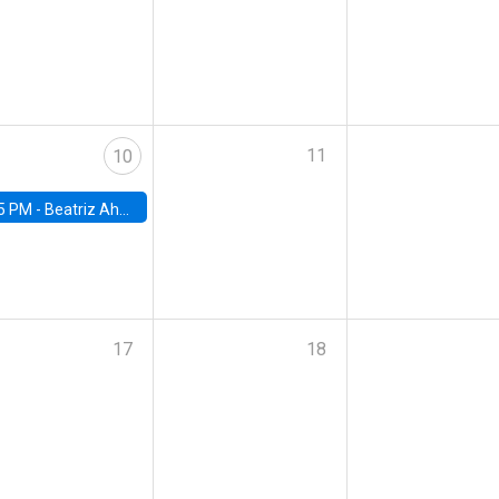
11
10
5 PM -
Beatriz Ahumada, PhD candidate, Universidad de Pittsburgh
17
18