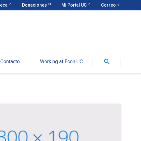
teca
Donaciones
Mi Portal UC
Correo
arrow_drop_down
search
Contacto
Working at Econ UC