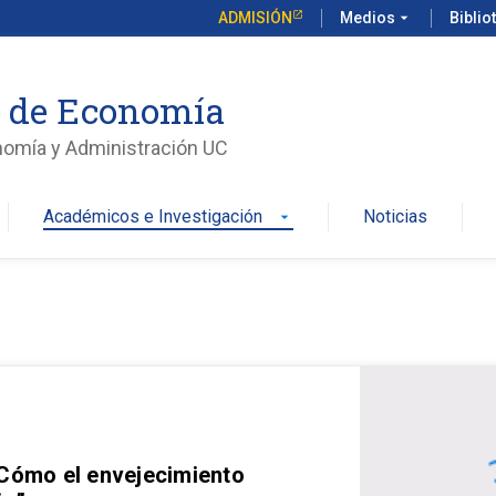
ADMISIÓN
Medios
arrow_drop_down
Biblio
o de Economía
nomía y Administración UC
Académicos e Investigación
Noticias
arrow_drop_down
 Cómo el envejecimiento