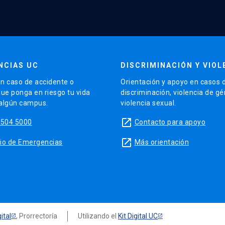
NCIAS UC
DISCRIMINACIÓN Y VIOL
n caso de accidente o
Orientación y apoyo en casos 
que ponga en riesgo tu vida
discriminación, violencia de g
 algún campus.
violencia sexual.
launch
5504 5000
Contacto para apoyo
launch
sitio de Emergencias
Más orientación
ital
, Prorrectoría
Utilizando el
Kit Digital UC