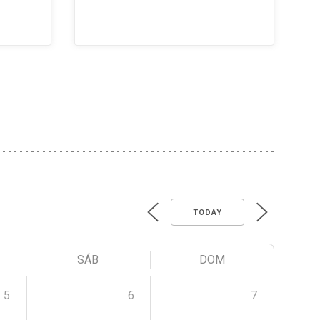
TODAY
SÁB
DOM
5
6
7