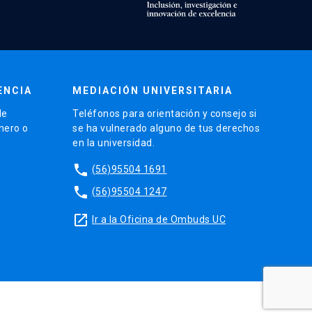
ENCIA
MEDIACIÓN UNIVERSITARIA
de
Teléfonos para orientación y consejo si
énero o
se ha vulnerado alguno de tus derechos
en la universidad.
phone
(56)95504 1691
phone
(56)95504 1247
launch
Ir a la Oficina de Ombuds UC