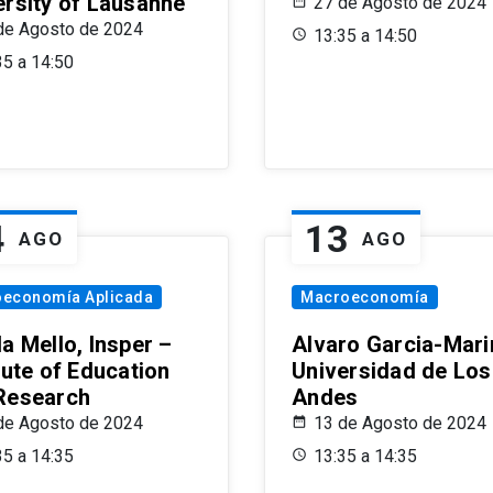
ersity of Lausanne
27 de Agosto de 2024
de Agosto de 2024
13:35 a 14:50
35 a 14:50
4
13
AGO
AGO
oeconomía Aplicada
Macroeconomía
a Mello, Insper –
Alvaro Garcia-Mari
tute of Education
Universidad de Los
Research
Andes
de Agosto de 2024
13 de Agosto de 2024
35 a 14:35
13:35 a 14:35