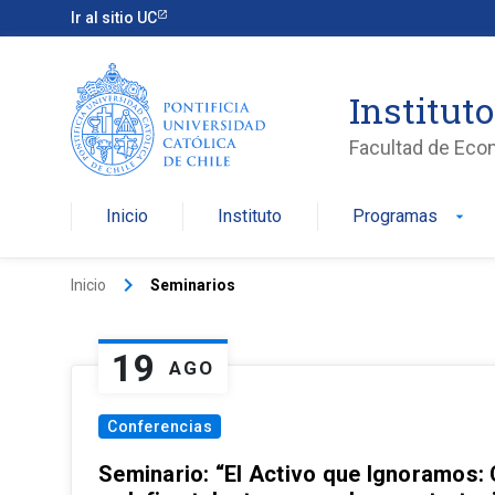
Ir al sitio UC
Institut
Facultad de Eco
Inicio
Instituto
Programas
arrow_drop_down
keyboard_arrow_right
Inicio
Seminarios
19
AGO
Conferencias
Seminario: “El Activo que Ignoramos: