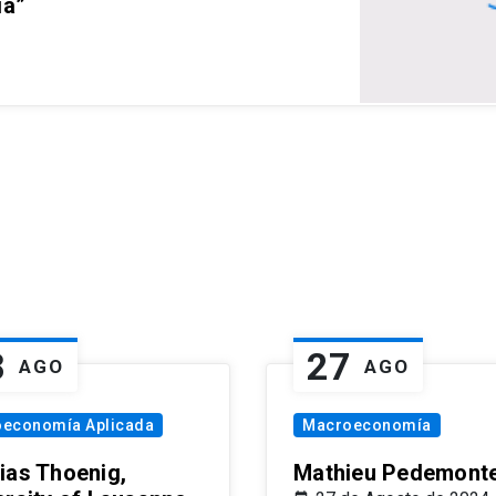
ia”
8
27
AGO
AGO
oeconomía Aplicada
Macroeconomía
ias Thoenig,
Mathieu Pedemonte