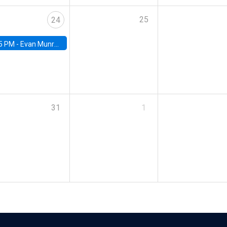
25
24
5 PM -
Evan Munro, Neyman Visiting Assistant Professor in the Department of Statistics at UC Berkeley
31
1