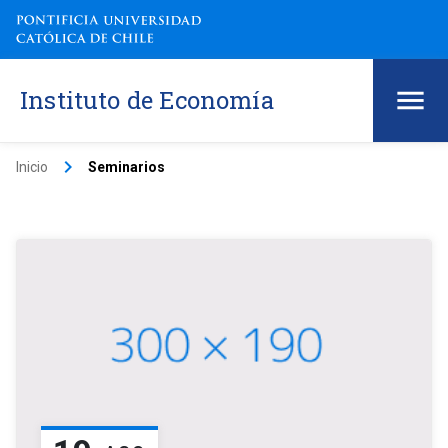
Instituto de Economía
keyboard_arrow_right
Inicio
Seminarios