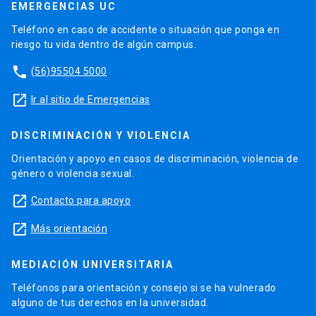
EMERGENCIAS UC
Teléfono en caso de accidente o situación que ponga en
riesgo tu vida dentro de algún campus.
phone
(56)95504 5000
launch
Ir al sitio de Emergencias
DISCRIMINACIÓN Y VIOLENCIA
Orientación y apoyo en casos de discriminación, violencia de
género o violencia sexual.
launch
Contacto para apoyo
launch
Más orientación
MEDIACIÓN UNIVERSITARIA
Teléfonos para orientación y consejo si se ha vulnerado
alguno de tus derechos en la universidad.