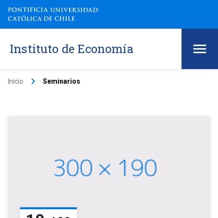
Instituto de Economía
keyboard_arrow_right
Inicio
Seminarios