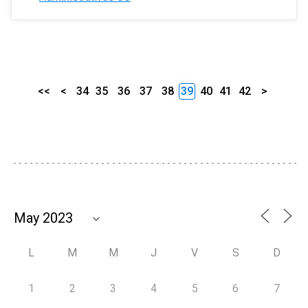
<<
<
34
35
36
37
38
39
40
41
42
>
L
M
M
J
V
S
D
1
2
3
4
5
6
7