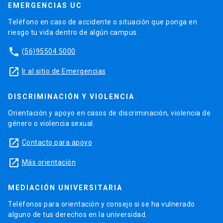
EMERGENCIAS UC
Teléfono en caso de accidente o situación que ponga en
riesgo tu vida dentro de algún campus.
phone
(56)95504 5000
launch
Ir al sitio de Emergencias
DISCRIMINACIÓN Y VIOLENCIA
Orientación y apoyo en casos de discriminación, violencia de
género o violencia sexual.
launch
Contacto para apoyo
launch
Más orientación
MEDIACIÓN UNIVERSITARIA
Teléfonos para orientación y consejo si se ha vulnerado
alguno de tus derechos en la universidad.