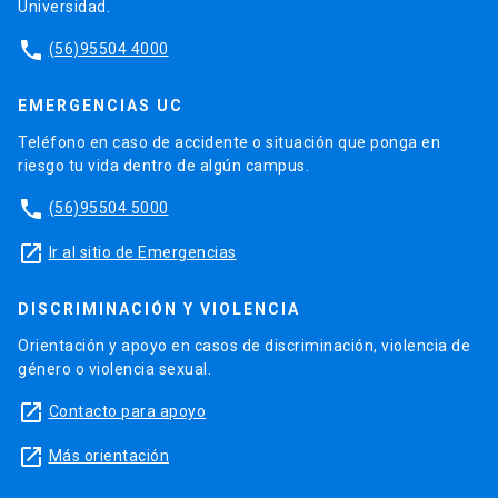
Universidad.
phone
(56)95504 4000
EMERGENCIAS UC
Teléfono en caso de accidente o situación que ponga en
riesgo tu vida dentro de algún campus.
phone
(56)95504 5000
launch
Ir al sitio de Emergencias
DISCRIMINACIÓN Y VIOLENCIA
Orientación y apoyo en casos de discriminación, violencia de
género o violencia sexual.
launch
Contacto para apoyo
launch
Más orientación