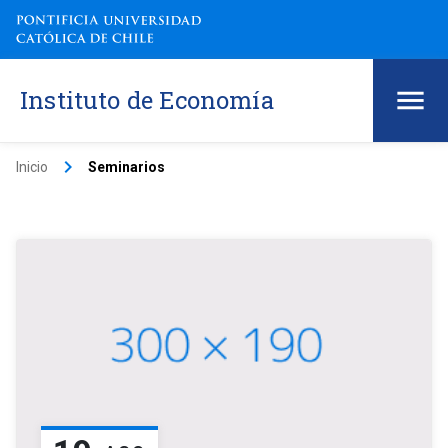
Instituto de Economía
keyboard_arrow_right
Inicio
Seminarios