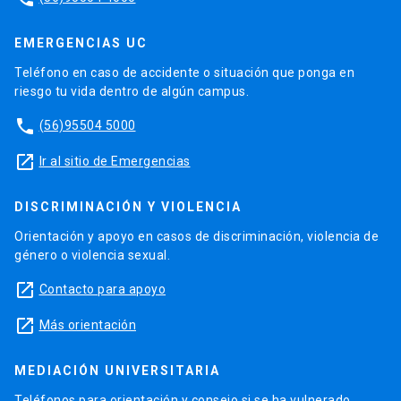
EMERGENCIAS UC
Teléfono en caso de accidente o situación que ponga en
riesgo tu vida dentro de algún campus.
phone
(56)95504 5000
launch
Ir al sitio de Emergencias
DISCRIMINACIÓN Y VIOLENCIA
Orientación y apoyo en casos de discriminación, violencia de
género o violencia sexual.
launch
Contacto para apoyo
launch
Más orientación
MEDIACIÓN UNIVERSITARIA
Teléfonos para orientación y consejo si se ha vulnerado