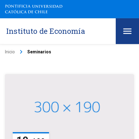
Instituto de Economía
keyboard_arrow_right
Inicio
Seminarios