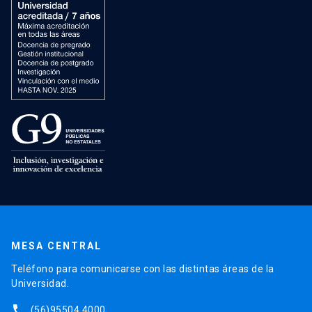
MESA CENTRAL
Teléfono para comunicarse con las distintas áreas de la
Universidad.
phone
(56)95504 4000