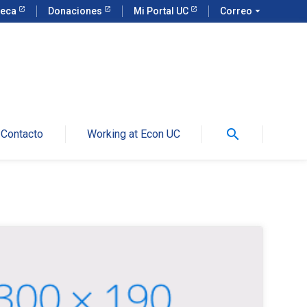
teca
Donaciones
Mi Portal UC
Correo
arrow_drop_down
search
Contacto
Working at Econ UC