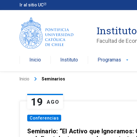
Ir al sitio UC
Institut
Facultad de Eco
Inicio
Instituto
Programas
arrow_drop_down
keyboard_arrow_right
Inicio
Seminarios
19
AGO
Conferencias
Seminario: “El Activo que Ignoramos: