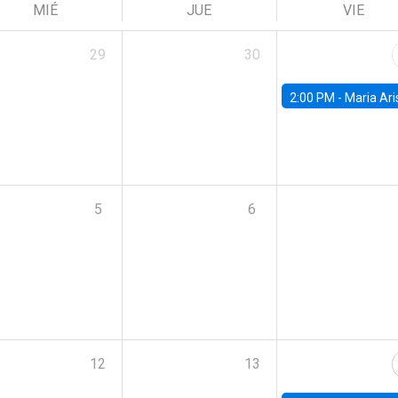
MIÉ
JUE
VIE
29
30
2:00 PM -
Maria Aristizabal-Ramirez, FED
5
6
12
13