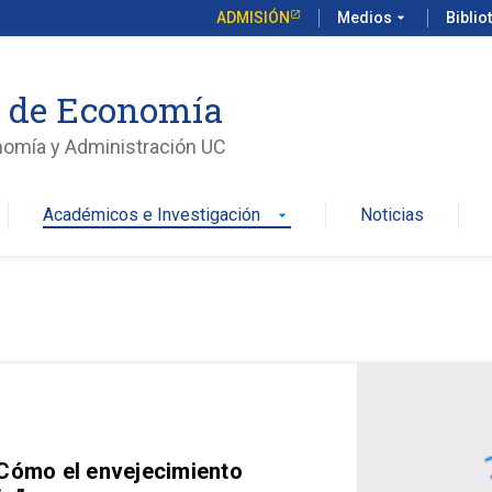
ADMISIÓN
Medios
arrow_drop_down
Biblio
o de Economía
nomía y Administración UC
Académicos e Investigación
Noticias
arrow_drop_down
 Cómo el envejecimiento