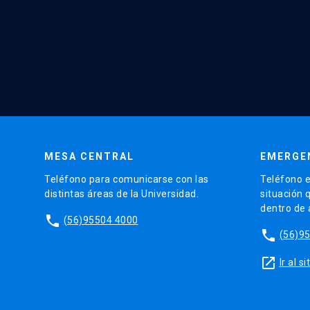
MESA CENTRAL
EMERGE
Teléfono para comunicarse con las
Teléfono e
distintas áreas de la Universidad.
situación 
dentro de
phone
(56)95504 4000
phone
(56)9
launch
Ir al 