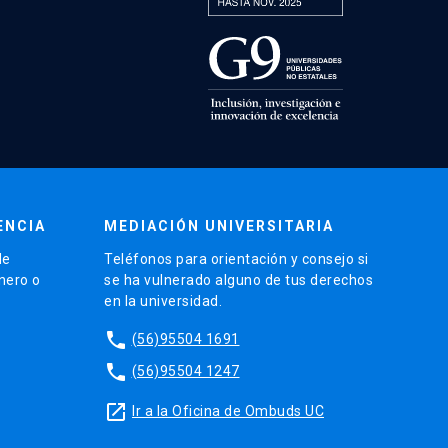
ENCIA
MEDIACIÓN UNIVERSITARIA
de
Teléfonos para orientación y consejo si
énero o
se ha vulnerado alguno de tus derechos
en la universidad.
phone
(56)95504 1691
phone
(56)95504 1247
launch
Ir a la Oficina de Ombuds UC