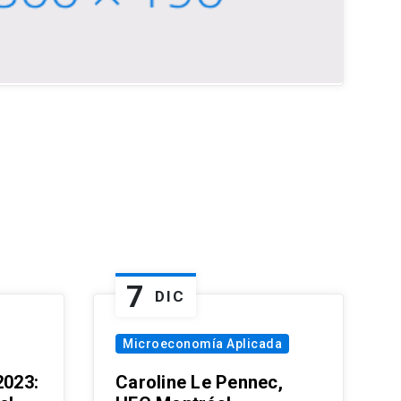
7
DIC
Microeconomía Aplicada
023:
Caroline Le Pennec,