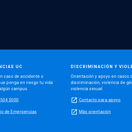
NCIAS UC
DISCRIMINACIÓN Y VIOL
n caso de accidente o
Orientación y apoyo en casos 
que ponga en riesgo tu vida
discriminación, violencia de g
 algún campus.
violencia sexual.
launch
5504 5000
Contacto para apoyo
launch
sitio de Emergencias
Más orientación