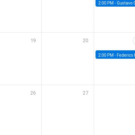
2:00 PM -
Gustavo González - Banco Central d
19
20
2:00 PM -
Federico Huneeus - Banco Central de C
26
27