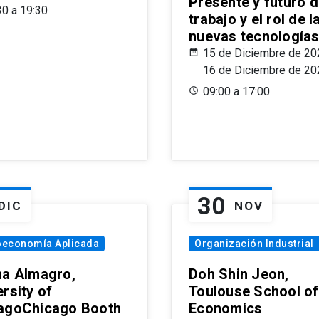
Presente y futuro d
30 a 19:30
trabajo y el rol de l
nuevas tecnología
15 de Diciembre de 20
16 de Diciembre de 20
09:00 a 17:00
30
DIC
NOV
oeconomía Aplicada
Organización Industrial
na Almagro,
Doh Shin Jeon,
rsity of
Toulouse School of
agoChicago Booth
Economics