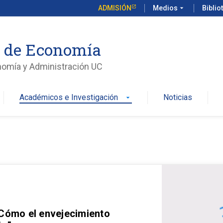
ADMISIÓN
Medios
arrow_drop_down
Biblio
o de Economía
nomía y Administración UC
Académicos e Investigación
Noticias
arrow_drop_down
 Cómo el envejecimiento