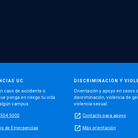
NCIAS UC
DISCRIMINACIÓN Y VIOL
n caso de accidente o
Orientación y apoyo en casos 
que ponga en riesgo tu vida
discriminación, violencia de g
 algún campus.
violencia sexual.
launch
5504 5000
Contacto para apoyo
launch
sitio de Emergencias
Más orientación