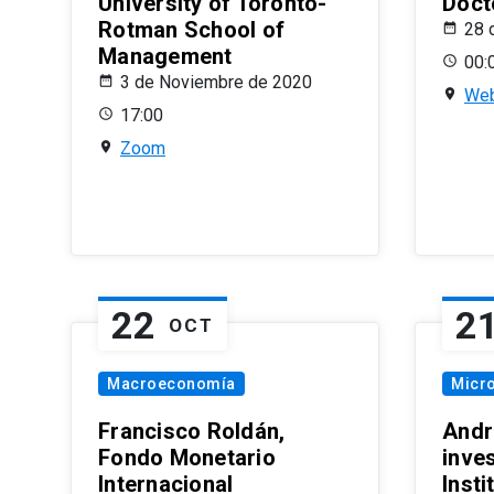
University of Toronto-
Doct
Rotman School of
28 
Management
00:
3 de Noviembre de 2020
Web
17:00
Zoom
22
2
OCT
Macroeconomía
Micr
Francisco Roldán,
Andr
Fondo Monetario
inve
Internacional
Inst