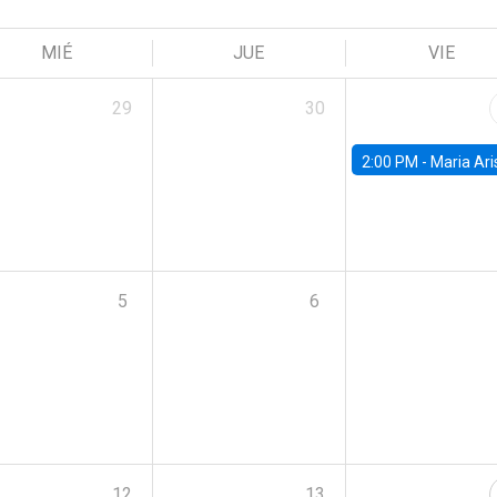
MIÉ
JUE
VIE
29
30
2:00 PM -
Maria Aristizabal-Ramirez, FED
5
6
12
13