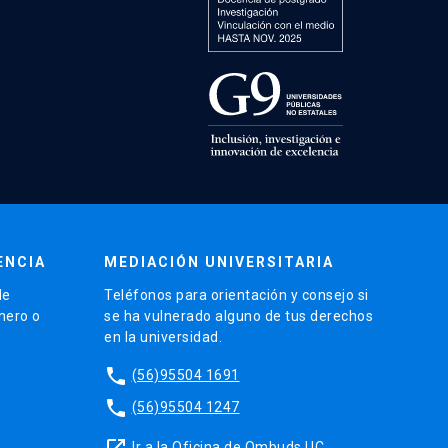
ENCIA
MEDIACIÓN UNIVERSITARIA
de
Teléfonos para orientación y consejo si
énero o
se ha vulnerado alguno de tus derechos
en la universidad.
phone
(56)95504 1691
phone
(56)95504 1247
launch
Ir a la Oficina de Ombuds UC