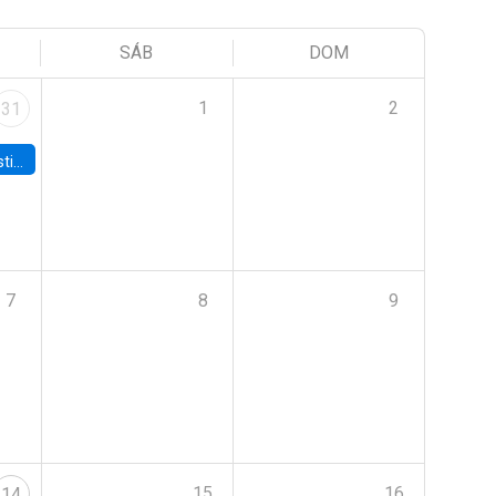
SÁB
DOM
1
2
31
 Board
7
8
9
15
16
14