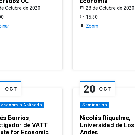
orados UC
Economía
de Octubre de 2020
28 de Octubre de 2020
00
15:30
inar
Zoom
1
20
OCT
OCT
oeconomía Aplicada
Seminarios
és Barrios,
Nicolás Riquelme,
stigador de VATT
Universidad de Los
itute for Economic
Andes