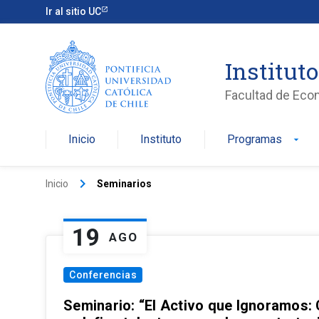
Ir al sitio UC
Institut
Facultad de Eco
Inicio
Instituto
Programas
arrow_drop_down
keyboard_arrow_right
Inicio
Seminarios
19
AGO
Conferencias
Seminario: “El Activo que Ignoramos: