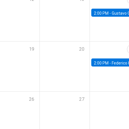
2:00 PM -
Gustavo González - Banco Central d
19
20
2:00 PM -
Federico Huneeus - Banco Central de C
26
27