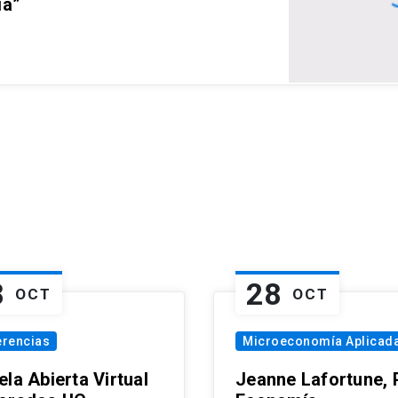
ia”
8
28
OCT
OCT
erencias
Microeconomía Aplicad
la Abierta Virtual
Jeanne Lafortune,