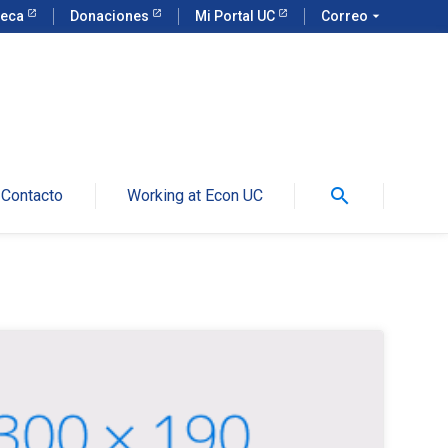
teca
Donaciones
Mi Portal UC
Correo
arrow_drop_down
search
Contacto
Working at Econ UC