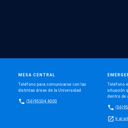
MESA CENTRAL
EMERGE
Teléfono para comunicarse con las
Teléfono e
distintas áreas de la Universidad.
situación 
dentro de
phone
(56)95504 4000
phone
(56)9
launch
Ir al 