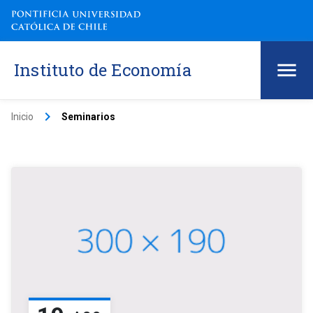
Instituto de Economía
keyboard_arrow_right
Inicio
Seminarios