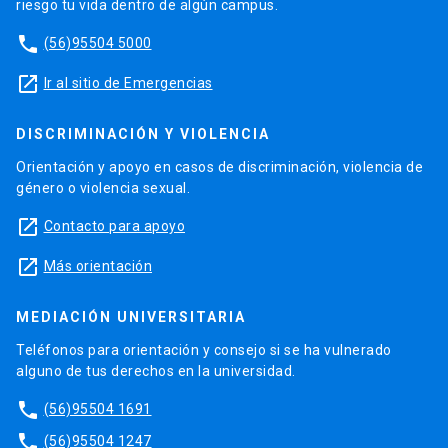
riesgo tu vida dentro de algún campus.
phone
(56)95504 5000
launch
Ir al sitio de Emergencias
DISCRIMINACIÓN Y VIOLENCIA
Orientación y apoyo en casos de discriminación, violencia de
género o violencia sexual.
launch
Contacto para apoyo
launch
Más orientación
MEDIACIÓN UNIVERSITARIA
Teléfonos para orientación y consejo si se ha vulnerado
alguno de tus derechos en la universidad.
phone
(56)95504 1691
phone
(56)95504 1247