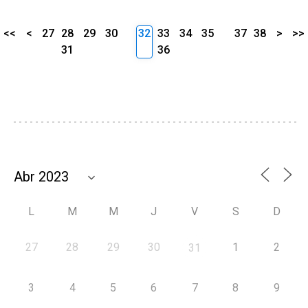
<<
<
27
28
29
30
32
33
34
35
37
38
>
>>
31
36
L
M
M
J
V
S
D
27
28
29
30
1
2
31
3
4
5
6
7
8
9