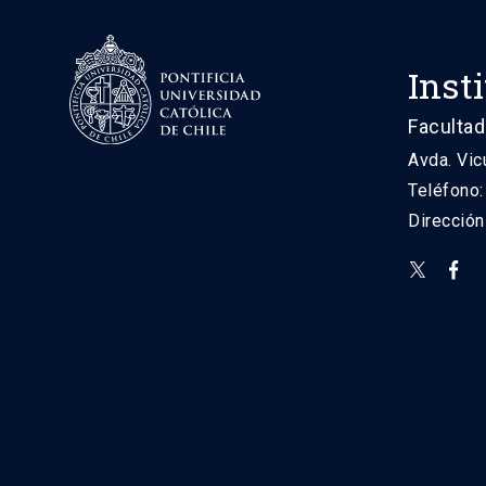
Inst
Facultad
Avda. Vic
Teléfono
Direcció