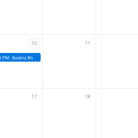
11
10
5 PM -
Beatriz Ahumada, PhD candidate, Universidad de Pittsburgh
17
18