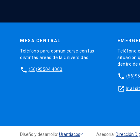
MESA CENTRAL
EMERGE
Teléfono para comunicarse con las
Teléfono e
distintas áreas de la Universidad.
situación 
dentro de
phone
(56)95504 4000
phone
(56)9
launch
Ir al 
Diseño y desarrollo:
Urantiacos
Asesoría:
Dirección Dig