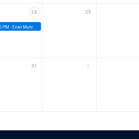
25
24
5 PM -
Evan Munro, Neyman Visiting Assistant Professor in the Department of Statistics at UC Berkeley
31
1