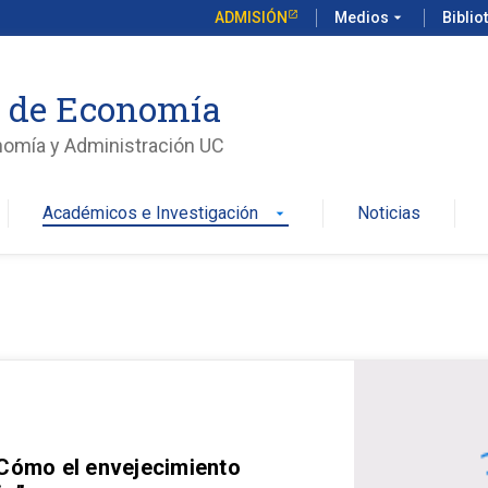
ADMISIÓN
Medios
arrow_drop_down
Biblio
o de Economía
nomía y Administración UC
Académicos e Investigación
Noticias
arrow_drop_down
 Cómo el envejecimiento