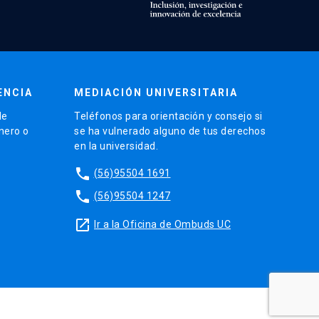
ENCIA
MEDIACIÓN UNIVERSITARIA
de
Teléfonos para orientación y consejo si
énero o
se ha vulnerado alguno de tus derechos
en la universidad.
phone
(56)95504 1691
phone
(56)95504 1247
launch
Ir a la Oficina de Ombuds UC