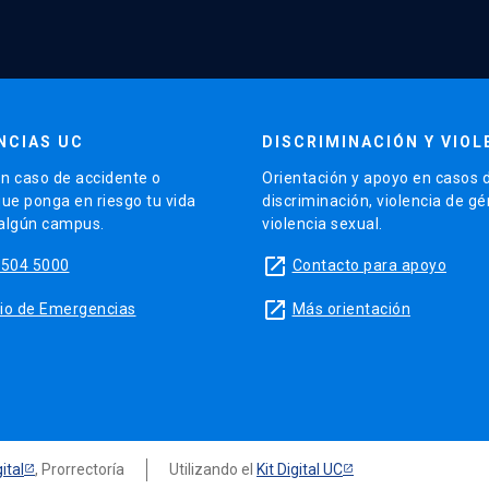
NCIAS UC
DISCRIMINACIÓN Y VIOL
n caso de accidente o
Orientación y apoyo en casos 
que ponga en riesgo tu vida
discriminación, violencia de g
 algún campus.
violencia sexual.
launch
5504 5000
Contacto para apoyo
launch
sitio de Emergencias
Más orientación
ital
, Prorrectoría
Utilizando el
Kit Digital UC