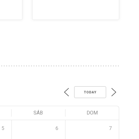
TODAY
SÁB
DOM
5
6
7