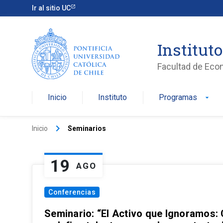
Ir al sitio UC
Institut
Facultad de Eco
Inicio
Instituto
Programas
arrow_drop_down
keyboard_arrow_right
Inicio
Seminarios
19
AGO
Conferencias
Seminario: “El Activo que Ignoramos: