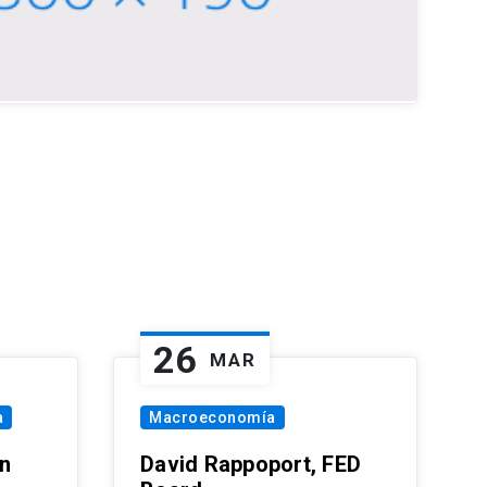
26
MAR
a
Macroeconomía
in
David Rappoport, FED