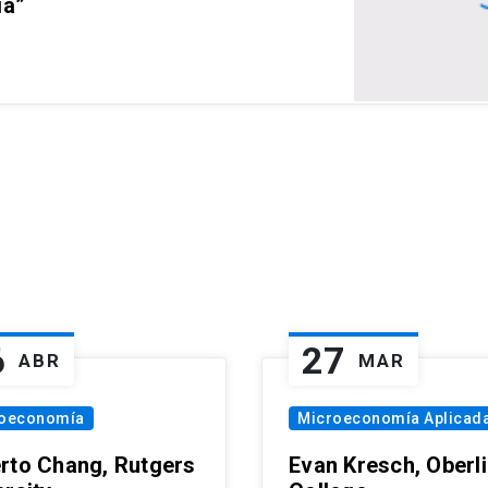
ia”
6
27
ABR
MAR
oeconomía
Microeconomía Aplicad
rto Chang, Rutgers
Evan Kresch, Oberl