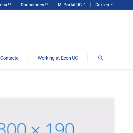
teca
Donaciones
Mi Portal UC
Correo
arrow_drop_down
search
Contacto
Working at Econ UC