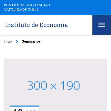
Instituto de Economía
keyboard_arrow_right
Inicio
Seminarios