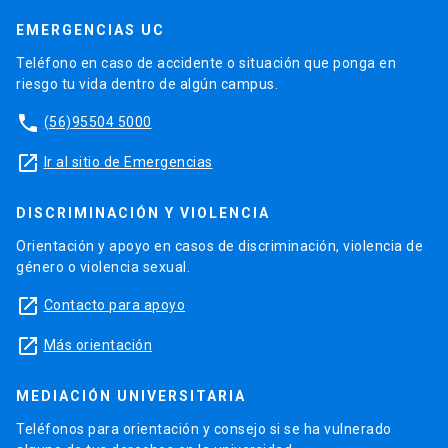
EMERGENCIAS UC
Teléfono en caso de accidente o situación que ponga en
riesgo tu vida dentro de algún campus.
phone
(56)95504 5000
launch
Ir al sitio de Emergencias
DISCRIMINACIÓN Y VIOLENCIA
Orientación y apoyo en casos de discriminación, violencia de
género o violencia sexual.
launch
Contacto para apoyo
launch
Más orientación
MEDIACIÓN UNIVERSITARIA
Teléfonos para orientación y consejo si se ha vulnerado