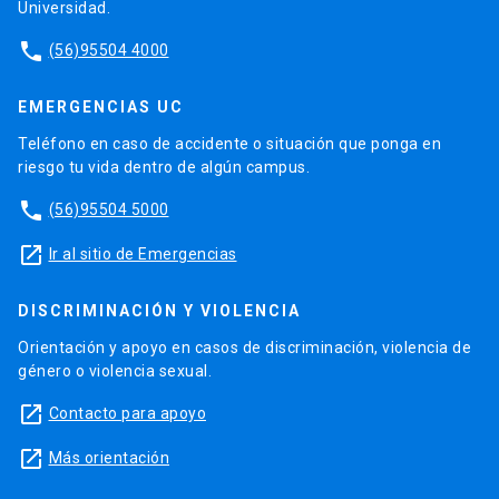
Universidad.
phone
(56)95504 4000
EMERGENCIAS UC
Teléfono en caso de accidente o situación que ponga en
riesgo tu vida dentro de algún campus.
phone
(56)95504 5000
launch
Ir al sitio de Emergencias
DISCRIMINACIÓN Y VIOLENCIA
Orientación y apoyo en casos de discriminación, violencia de
género o violencia sexual.
launch
Contacto para apoyo
launch
Más orientación