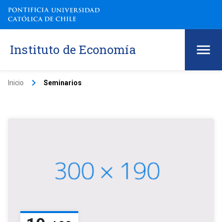
Instituto de Economía
keyboard_arrow_right
Inicio
Seminarios