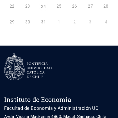
22
23
25
26
27
28
24
29
30
31
1
2
3
4
Instituto de Economía
Facultad de Economía y Administración UC
Avda. Vicuña Mackenna 4860, Macul. Santiago, Chile