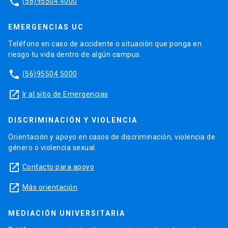
phone
(56)95504 4000
EMERGENCIAS UC
Teléfono en caso de accidente o situación que ponga en
riesgo tu vida dentro de algún campus.
phone
(56)95504 5000
launch
Ir al sitio de Emergencias
DISCRIMINACIÓN Y VIOLENCIA
Orientación y apoyo en casos de discriminación, violencia de
género o violencia sexual.
launch
Contacto para apoyo
launch
Más orientación
MEDIACIÓN UNIVERSITARIA