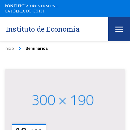
Instituto de Economía
keyboard_arrow_right
Inicio
Seminarios