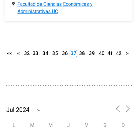
Facultad de Ciencias Económicas y
Administrativas UC
<<
<
32
33
34
35
36
37
38
39
40
41
42
>
L
M
M
J
V
S
D