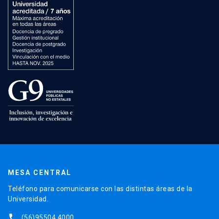
MESA CENTRAL
Teléfono para comunicarse con las distintas áreas de la
Universidad.
phone
(56)95504 4000