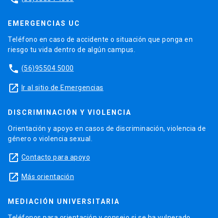
EMERGENCIAS UC
Teléfono en caso de accidente o situación que ponga en
riesgo tu vida dentro de algún campus.
phone
(56)95504 5000
launch
Ir al sitio de Emergencias
DISCRIMINACIÓN Y VIOLENCIA
Orientación y apoyo en casos de discriminación, violencia de
género o violencia sexual.
launch
Contacto para apoyo
launch
Más orientación
MEDIACIÓN UNIVERSITARIA
Teléfonos para orientación y consejo si se ha vulnerado