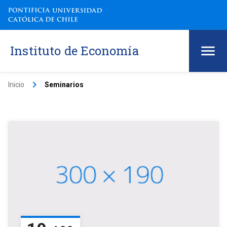
Instituto de Economía
keyboard_arrow_right
Inicio
Seminarios