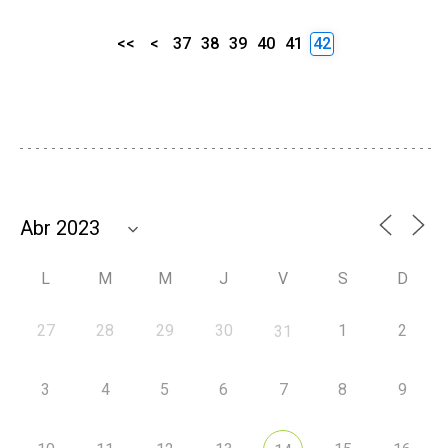
<<
<
37
38
39
40
41
42
L
M
M
J
V
S
D
27
28
29
30
1
2
31
3
4
5
6
7
8
9