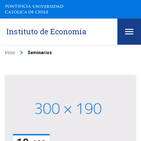
Instituto de Economía
keyboard_arrow_right
Inicio
Seminarios