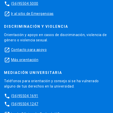
phone
(56)95504 5000
launch
Ir al sitio de Emergencias
DISCRIMINACIÓN Y VIOLENCIA
Orientación y apoyo en casos de discriminación, violencia de
género o violencia sexual.
launch
Contacto para apoyo
launch
Más orientación
MEDIACIÓN UNIVERSITARIA
Teléfonos para orientación y consejo si se ha vulnerado
alguno de tus derechos en la universidad.
phone
(56)95504 1691
phone
(56)95504 1247