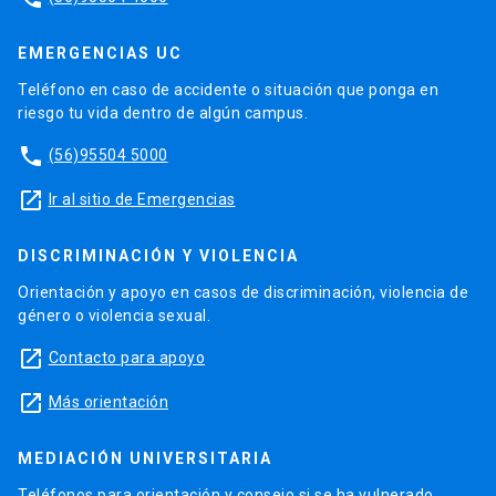
EMERGENCIAS UC
Teléfono en caso de accidente o situación que ponga en
riesgo tu vida dentro de algún campus.
phone
(56)95504 5000
launch
Ir al sitio de Emergencias
DISCRIMINACIÓN Y VIOLENCIA
Orientación y apoyo en casos de discriminación, violencia de
género o violencia sexual.
launch
Contacto para apoyo
launch
Más orientación
MEDIACIÓN UNIVERSITARIA
Teléfonos para orientación y consejo si se ha vulnerado