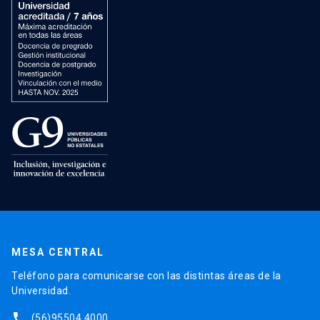
MESA CENTRAL
Teléfono para comunicarse con las distintas áreas de la
Universidad.
phone
(56)95504 4000