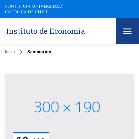
Instituto de Economía
keyboard_arrow_right
Inicio
Seminarios