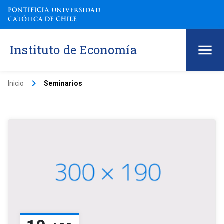
Instituto de Economía
keyboard_arrow_right
Inicio
Seminarios