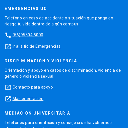
EMERGENCIAS UC
Teléfono en caso de accidente o situación que ponga en
riesgo tu vida dentro de algún campus.
phone
(56)95504 5000
launch
Ir al sitio de Emergencias
DISCRIMINACIÓN Y VIOLENCIA
Orientación y apoyo en casos de discriminación, violencia de
género o violencia sexual.
launch
Contacto para apoyo
launch
Más orientación
MEDIACIÓN UNIVERSITARIA
Teléfonos para orientación y consejo si se ha vulnerado