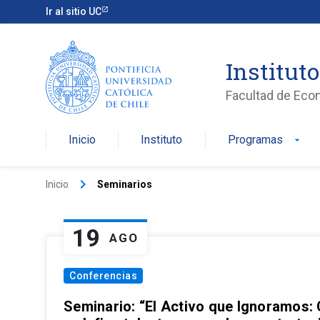
Ir al sitio UC
Institut
Facultad de Eco
Inicio
Instituto
Programas
arrow_drop_down
keyboard_arrow_right
Inicio
Seminarios
19
AGO
Conferencias
Seminario: “El Activo que Ignoramos: