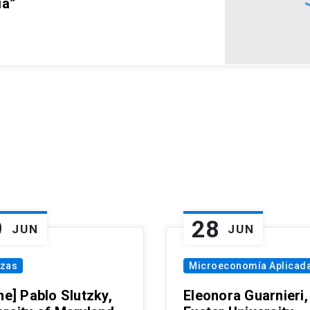
ia”
9
28
JUN
JUN
nzas
Microeconomía Aplicad
ne] Pablo Slutzky,
Eleonora Guarnieri,