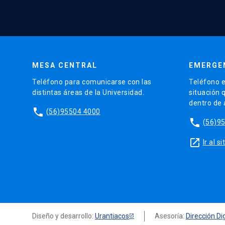
MESA CENTRAL
EMERGE
Teléfono para comunicarse con las
Teléfono e
distintas áreas de la Universidad.
situación 
dentro de
phone
(56)95504 4000
phone
(56)9
launch
Ir al 
Diseño y desarrollo:
Urantiacos
Asesoría:
Dirección Dig