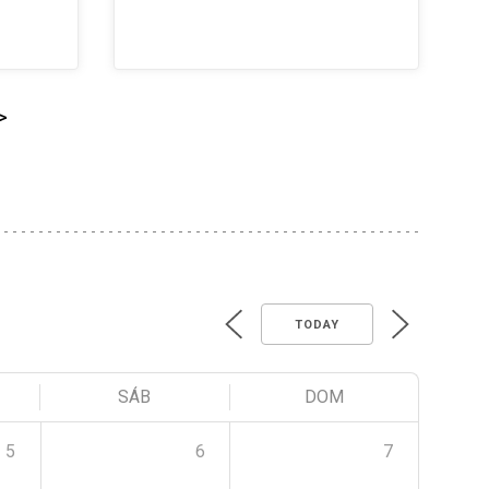
>
TODAY
SÁB
DOM
5
6
7