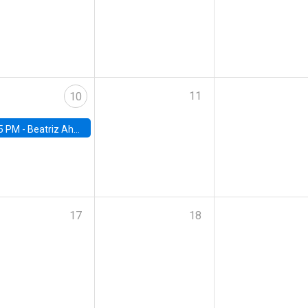
11
10
5 PM -
Beatriz Ahumada, PhD candidate, Universidad de Pittsburgh
17
18