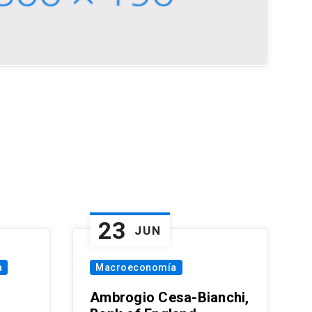
23
JUN
a
Macroeconomía
Ambrogio Cesa-Bianchi,