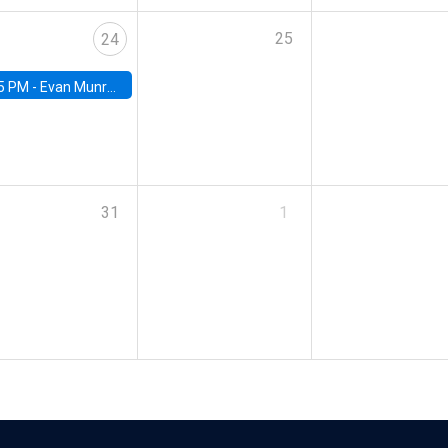
25
24
5 PM -
Evan Munro, Neyman Visiting Assistant Professor in the Department of Statistics at UC Berkeley
31
1