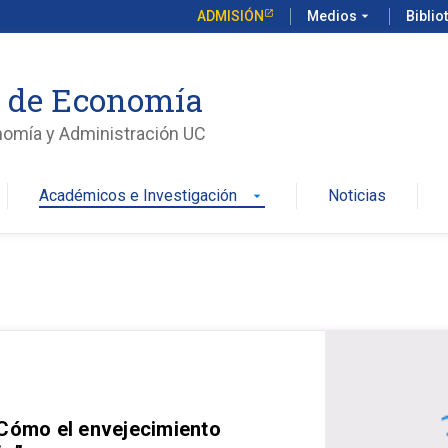
ADMISIÓN
Medios
arrow_drop_down
Biblio
o de Economía
nomía y Administración UC
Académicos e Investigación
Noticias
arrow_drop_down
 Cómo el envejecimiento