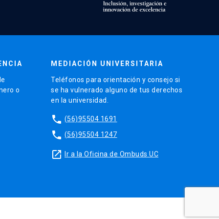
ENCIA
MEDIACIÓN UNIVERSITARIA
de
Teléfonos para orientación y consejo si
énero o
se ha vulnerado alguno de tus derechos
en la universidad.
phone
(56)95504 1691
phone
(56)95504 1247
launch
Ir a la Oficina de Ombuds UC