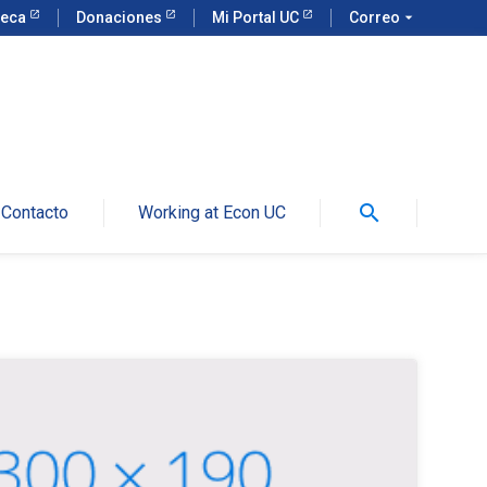
teca
Donaciones
Mi Portal UC
Correo
arrow_drop_down
search
Contacto
Working at Econ UC