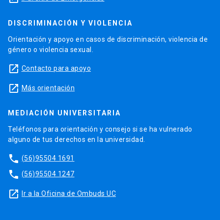
DISCRIMINACIÓN Y VIOLENCIA
Orientación y apoyo en casos de discriminación, violencia de
género o violencia sexual.
launch
Contacto para apoyo
launch
Más orientación
MEDIACIÓN UNIVERSITARIA
Teléfonos para orientación y consejo si se ha vulnerado
alguno de tus derechos en la universidad.
phone
(56)95504 1691
phone
(56)95504 1247
launch
Ir a la Oficina de Ombuds UC