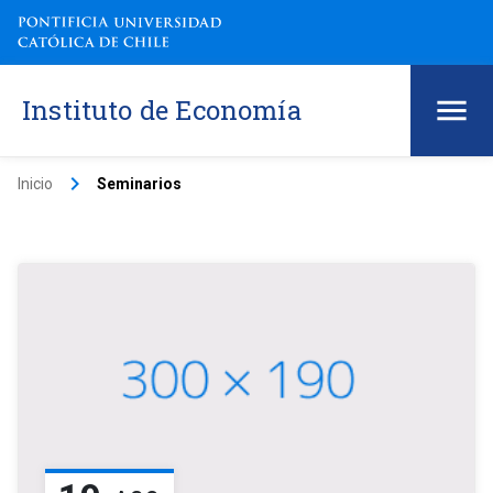
Instituto de Economía
keyboard_arrow_right
Inicio
Seminarios