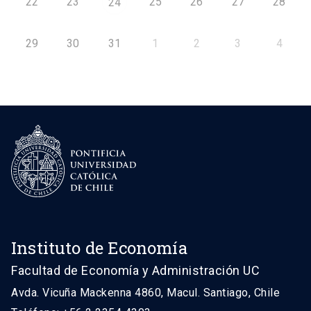
22
23
25
26
27
28
24
29
30
31
1
2
3
4
Instituto de Economía
Facultad de Economía y Administración UC
Avda. Vicuña Mackenna 4860, Macul. Santiago, Chile