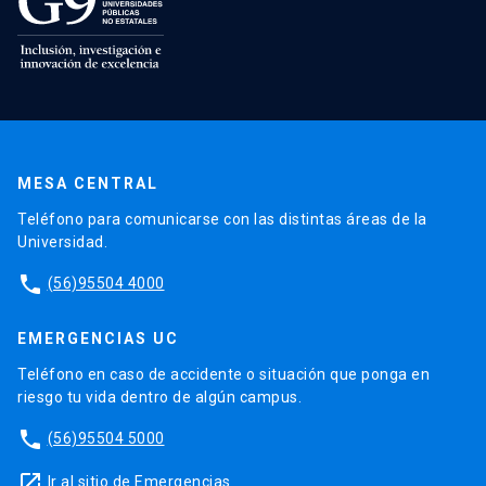
MESA CENTRAL
Teléfono para comunicarse con las distintas áreas de la
Universidad.
phone
(56)95504 4000
EMERGENCIAS UC
Teléfono en caso de accidente o situación que ponga en
riesgo tu vida dentro de algún campus.
phone
(56)95504 5000
launch
Ir al sitio de Emergencias