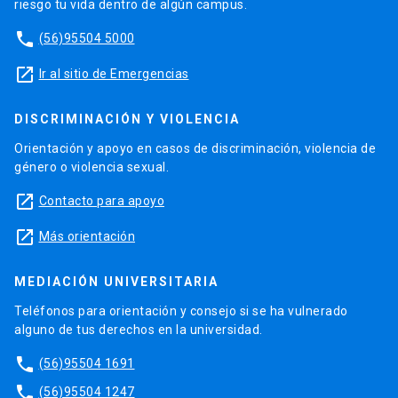
riesgo tu vida dentro de algún campus.
phone
(56)95504 5000
launch
Ir al sitio de Emergencias
DISCRIMINACIÓN Y VIOLENCIA
Orientación y apoyo en casos de discriminación, violencia de
género o violencia sexual.
launch
Contacto para apoyo
launch
Más orientación
MEDIACIÓN UNIVERSITARIA
Teléfonos para orientación y consejo si se ha vulnerado
alguno de tus derechos en la universidad.
phone
(56)95504 1691
phone
(56)95504 1247