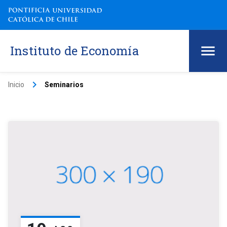
Instituto de Economía
keyboard_arrow_right
Inicio
Seminarios