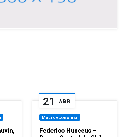
21
ABR
a
Macroeconomía
uvín,
Federico Huneeus –