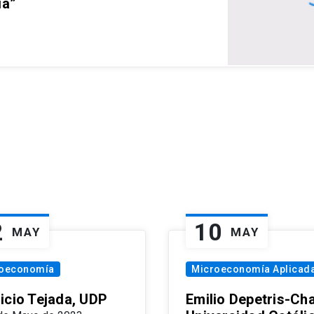
ia”
2
10
MAY
MAY
oeconomía
Microeconomía Aplicad
icio Tejada, UDP
Emilio Depetris-Cha