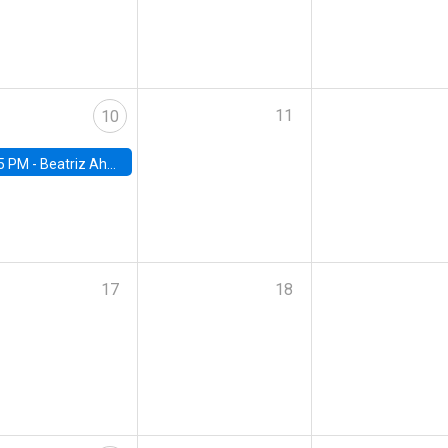
11
10
5 PM -
Beatriz Ahumada, PhD candidate, Universidad de Pittsburgh
17
18