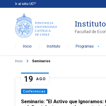
Ir al sitio UC
Institut
Facultad de Eco
Inicio
Instituto
Programas
arrow_drop_down
keyboard_arrow_right
Inicio
Seminarios
19
AGO
Conferencias
Seminario: “El Activo que Ignoramos: