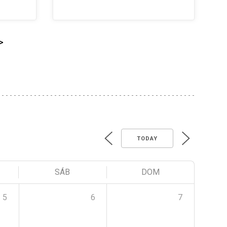
>
TODAY
SÁB
DOM
5
6
7