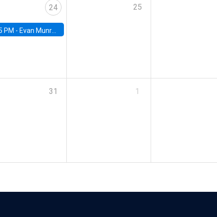
25
24
5 PM -
Evan Munro, Neyman Visiting Assistant Professor in the Department of Statistics at UC Berkeley
31
1