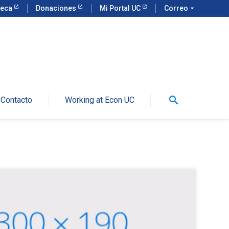
teca
Donaciones
Mi Portal UC
Correo
arrow_drop_down
search
Contacto
Working at Econ UC