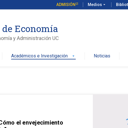
ADMISIÓN
Medios
arrow_drop_down
Biblio
o de Economía
nomía y Administración UC
Académicos e Investigación
Noticias
arrow_drop_down
 Cómo el envejecimiento