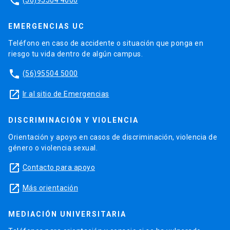
phone
EMERGENCIAS UC
Teléfono en caso de accidente o situación que ponga en
riesgo tu vida dentro de algún campus.
phone
(56)95504 5000
launch
Ir al sitio de Emergencias
DISCRIMINACIÓN Y VIOLENCIA
Orientación y apoyo en casos de discriminación, violencia de
género o violencia sexual.
launch
Contacto para apoyo
launch
Más orientación
MEDIACIÓN UNIVERSITARIA