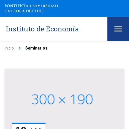
Instituto de Economía
keyboard_arrow_right
Inicio
Seminarios