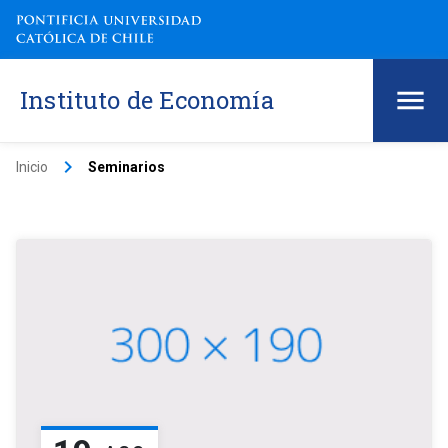
Instituto de Economía
keyboard_arrow_right
Inicio
Seminarios