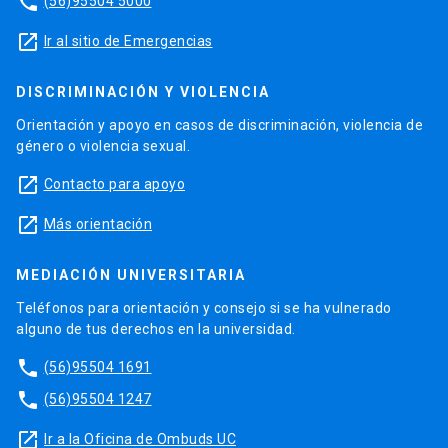
phone
(56)95504 5000
launch
Ir al sitio de Emergencias
DISCRIMINACIÓN Y VIOLENCIA
Orientación y apoyo en casos de discriminación, violencia de
género o violencia sexual.
launch
Contacto para apoyo
launch
Más orientación
MEDIACIÓN UNIVERSITARIA
Teléfonos para orientación y consejo si se ha vulnerado
alguno de tus derechos en la universidad.
phone
(56)95504 1691
phone
(56)95504 1247
launch
Ir a la Oficina de Ombuds UC