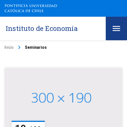
Instituto de Economía
keyboard_arrow_right
Inicio
Seminarios