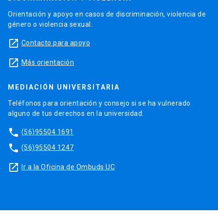
Orientación y apoyo en casos de discriminación, violencia de
género o violencia sexual.
launch
Contacto para apoyo
launch
Más orientación
MEDIACIÓN UNIVERSITARIA
Teléfonos para orientación y consejo si se ha vulnerado
alguno de tus derechos en la universidad.
phone
(56)95504 1691
phone
(56)95504 1247
launch
Ir a la Oficina de Ombuds UC