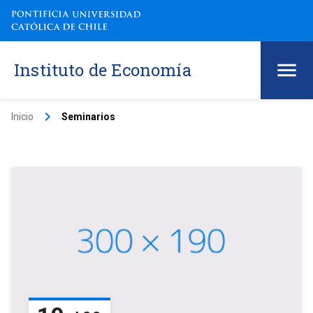
Instituto de Economía
keyboard_arrow_right
Inicio
Seminarios