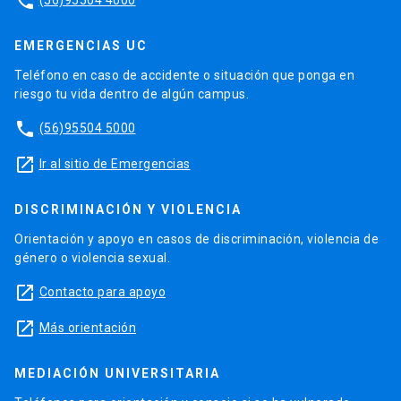
phone
EMERGENCIAS UC
Teléfono en caso de accidente o situación que ponga en
riesgo tu vida dentro de algún campus.
phone
(56)95504 5000
launch
Ir al sitio de Emergencias
DISCRIMINACIÓN Y VIOLENCIA
Orientación y apoyo en casos de discriminación, violencia de
género o violencia sexual.
launch
Contacto para apoyo
launch
Más orientación
MEDIACIÓN UNIVERSITARIA