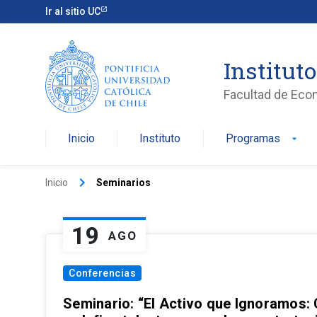
Ir al sitio UC
Institut
Facultad de Eco
Inicio
Instituto
Programas
arrow_drop_down
keyboard_arrow_right
Inicio
Seminarios
19
AGO
Conferencias
Seminario: “El Activo que Ignoramos: