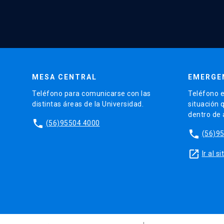
MESA CENTRAL
EMERGE
Teléfono para comunicarse con las
Teléfono e
distintas áreas de la Universidad.
situación 
dentro de
phone
(56)95504 4000
phone
(56)9
launch
Ir al 