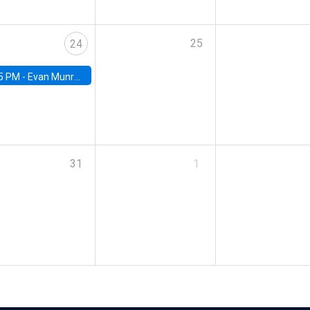
25
24
5 PM -
Evan Munro, Neyman Visiting Assistant Professor in the Department of Statistics at UC Berkeley
31
1