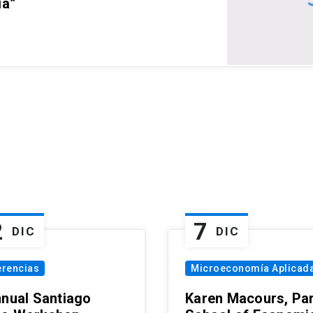
ia”
2
7
DIC
DIC
erencias
Microeconomía Aplicad
nnual Santiago
Karen Macours, Par