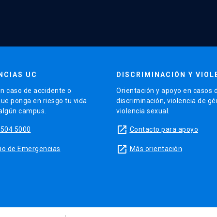
NCIAS UC
DISCRIMINACIÓN Y VIOL
n caso de accidente o
Orientación y apoyo en casos 
que ponga en riesgo tu vida
discriminación, violencia de g
 algún campus.
violencia sexual.
launch
5504 5000
Contacto para apoyo
launch
sitio de Emergencias
Más orientación