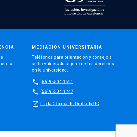
ENCIA
MEDIACIÓN UNIVERSITARIA
de
Teléfonos para orientación y consejo si
énero o
se ha vulnerado alguno de tus derechos
en la universidad.
phone
(56)95504 1691
phone
(56)95504 1247
launch
Ir a la Oficina de Ombuds UC