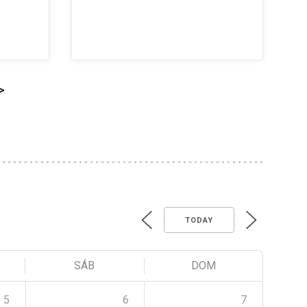
>
TODAY
SÁB
DOM
5
6
7