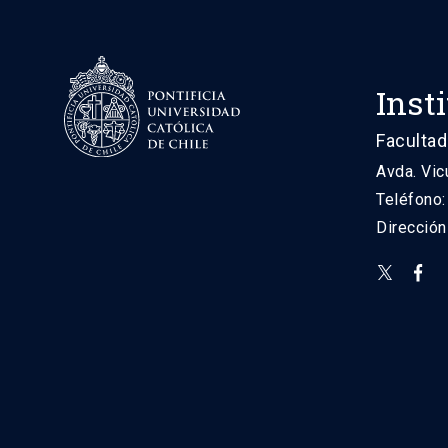
Inst
Facultad
Avda. Vic
Teléfono
Direcció