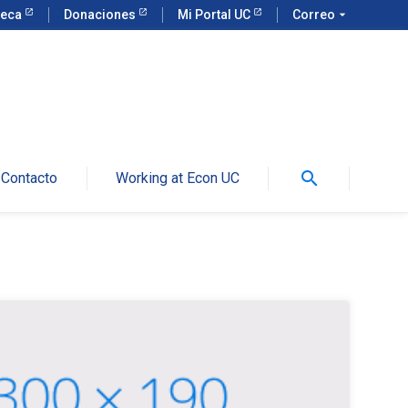
teca
Donaciones
Mi Portal UC
Correo
arrow_drop_down
search
Contacto
Working at Econ UC