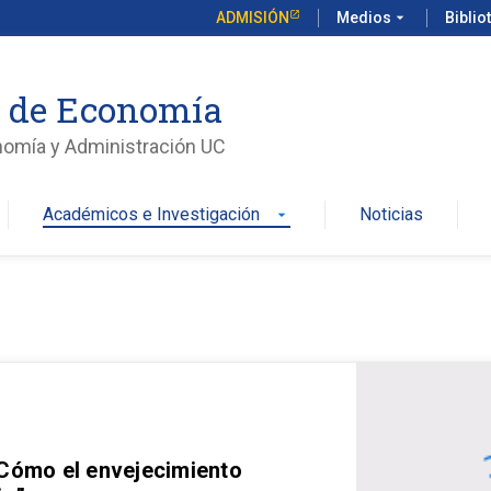
ADMISIÓN
Medios
arrow_drop_down
Biblio
o de Economía
nomía y Administración UC
Académicos e Investigación
Noticias
arrow_drop_down
 Cómo el envejecimiento