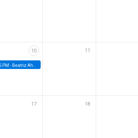
11
10
5 PM -
Beatriz Ahumada, PhD candidate, Universidad de Pittsburgh
17
18