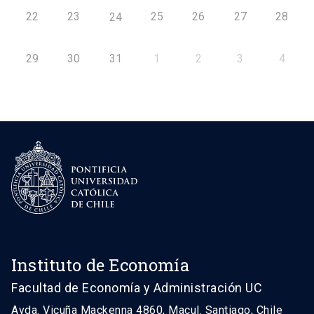
22
23
25
26
27
28
24
29
30
31
1
2
3
4
Instituto de Economía
Facultad de Economía y Administración UC
Avda. Vicuña Mackenna 4860, Macul. Santiago, Chile