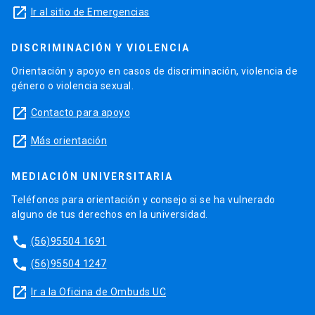
launch
Ir al sitio de Emergencias
DISCRIMINACIÓN Y VIOLENCIA
Orientación y apoyo en casos de discriminación, violencia de
género o violencia sexual.
launch
Contacto para apoyo
launch
Más orientación
MEDIACIÓN UNIVERSITARIA
Teléfonos para orientación y consejo si se ha vulnerado
alguno de tus derechos en la universidad.
phone
(56)95504 1691
phone
(56)95504 1247
launch
Ir a la Oficina de Ombuds UC