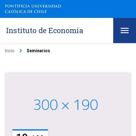
Instituto de Economía
keyboard_arrow_right
Inicio
Seminarios