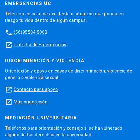
EMERGENCIAS UC
Teléfono en caso de accidente o situación que ponga en
riesgo tu vida dentro de algún campus.
phone
(56)95504 5000
launch
Ir al sitio de Emergencias
DISCRIMINACIÓN Y VIOLENCIA
Orientación y apoyo en casos de discriminación, violencia de
género o violencia sexual.
launch
Contacto para apoyo
launch
Más orientación
MEDIACIÓN UNIVERSITARIA
Teléfonos para orientación y consejo si se ha vulnerado
alguno de tus derechos en la universidad.