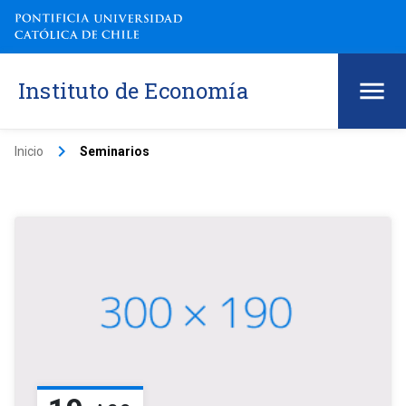
Instituto de Economía
keyboard_arrow_right
Inicio
Seminarios