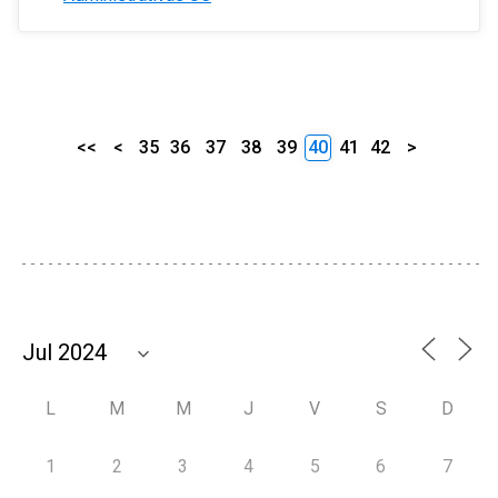
<<
<
35
36
37
38
39
40
41
42
>
L
M
M
J
V
S
D
1
2
3
4
5
6
7