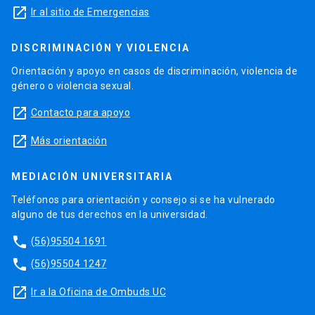
launch
Ir al sitio de Emergencias
DISCRIMINACIÓN Y VIOLENCIA
Orientación y apoyo en casos de discriminación, violencia de
género o violencia sexual.
launch
Contacto para apoyo
launch
Más orientación
MEDIACIÓN UNIVERSITARIA
Teléfonos para orientación y consejo si se ha vulnerado
alguno de tus derechos en la universidad.
phone
(56)95504 1691
phone
(56)95504 1247
launch
Ir a la Oficina de Ombuds UC