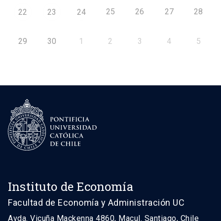
25
26
27
28
22
23
24
29
30
1
2
3
4
5
Instituto de Economía
Facultad de Economía y Administración UC
Avda. Vicuña Mackenna 4860, Macul. Santiago, Chile