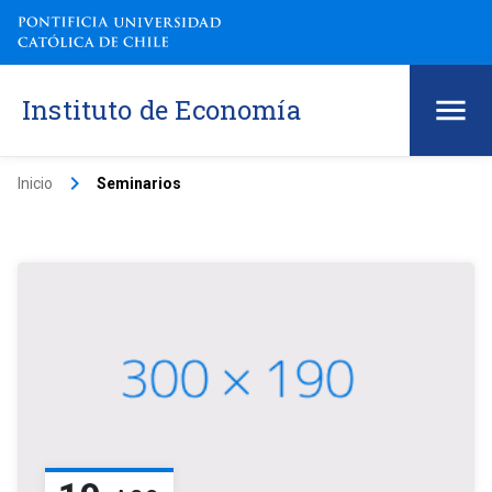
Instituto de Economía
keyboard_arrow_right
Inicio
Seminarios