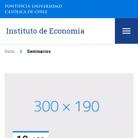
Instituto de Economía
keyboard_arrow_right
Inicio
Seminarios