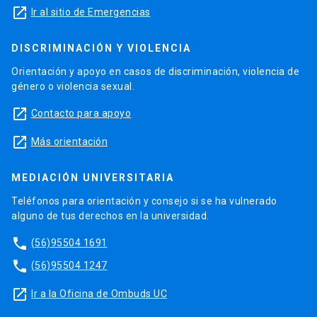
launch
Ir al sitio de Emergencias
DISCRIMINACIÓN Y VIOLENCIA
Orientación y apoyo en casos de discriminación, violencia de
género o violencia sexual.
launch
Contacto para apoyo
launch
Más orientación
MEDIACIÓN UNIVERSITARIA
Teléfonos para orientación y consejo si se ha vulnerado
alguno de tus derechos en la universidad.
phone
(56)95504 1691
phone
(56)95504 1247
launch
Ir a la Oficina de Ombuds UC