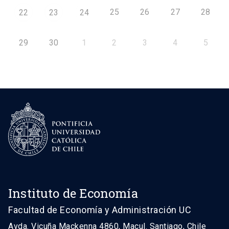
25
26
27
28
22
23
24
29
30
1
2
3
4
5
Instituto de Economía
Facultad de Economía y Administración UC
Avda. Vicuña Mackenna 4860, Macul. Santiago, Chile