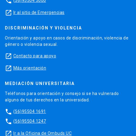
phone
(56)95504 5000
launch
Ir al sitio de Emergencias
DISCRIMINACIÓN Y VIOLENCIA
Orientación y apoyo en casos de discriminación, violencia de
género o violencia sexual.
launch
Contacto para apoyo
launch
Más orientación
MEDIACIÓN UNIVERSITARIA
Teléfonos para orientación y consejo si se ha vulnerado
alguno de tus derechos en la universidad.
phone
(56)95504 1691
phone
(56)95504 1247
launch
Ir a la Oficina de Ombuds UC