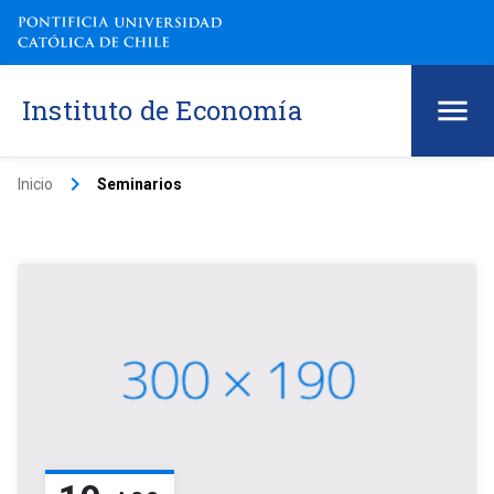
Instituto de Economía
keyboard_arrow_right
Inicio
Seminarios