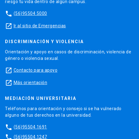
riesgo tu vida dentro de algún campus.
phone
(56)95504 5000
launch
Ir al sitio de Emergencias
DISCRIMINACIÓN Y VIOLENCIA
Orientación y apoyo en casos de discriminación, violencia de
género o violencia sexual.
launch
Contacto para apoyo
launch
Más orientación
MEDIACIÓN UNIVERSITARIA
Teléfonos para orientación y consejo si se ha vulnerado
alguno de tus derechos en la universidad.
phone
(56)95504 1691
phone
(56)95504 1247