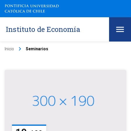
Instituto de Economía
keyboard_arrow_right
Inicio
Seminarios