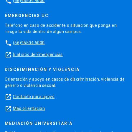
phone
(56)95504 4000
EMERGENCIAS UC
Teléfono en caso de accidente o situación que ponga en
riesgo tu vida dentro de algún campus.
phone
(56)95504 5000
launch
Ir al sitio de Emergencias
DISCRIMINACIÓN Y VIOLENCIA
Orientación y apoyo en casos de discriminación, violencia de
género o violencia sexual.
launch
Contacto para apoyo
launch
Más orientación
MEDIACIÓN UNIVERSITARIA