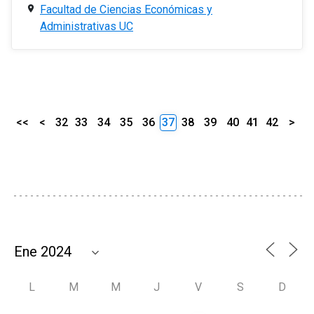
Facultad de Ciencias Económicas y
Administrativas UC
<<
<
32
33
34
35
36
37
38
39
40
41
42
>
L
M
M
J
V
S
D