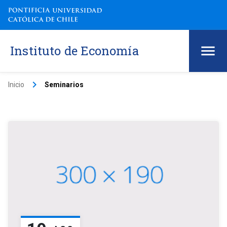
Instituto de Economía
keyboard_arrow_right
Inicio
Seminarios