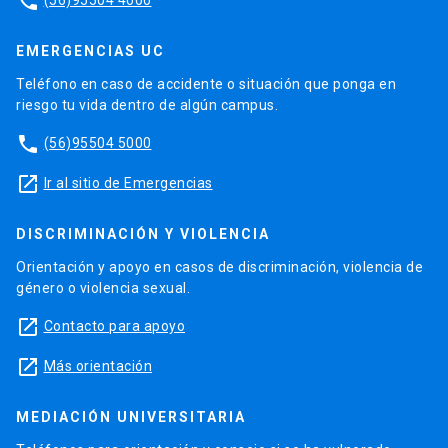
phone
EMERGENCIAS UC
Teléfono en caso de accidente o situación que ponga en
riesgo tu vida dentro de algún campus.
phone
(56)95504 5000
launch
Ir al sitio de Emergencias
DISCRIMINACIÓN Y VIOLENCIA
Orientación y apoyo en casos de discriminación, violencia de
género o violencia sexual.
launch
Contacto para apoyo
launch
Más orientación
MEDIACIÓN UNIVERSITARIA