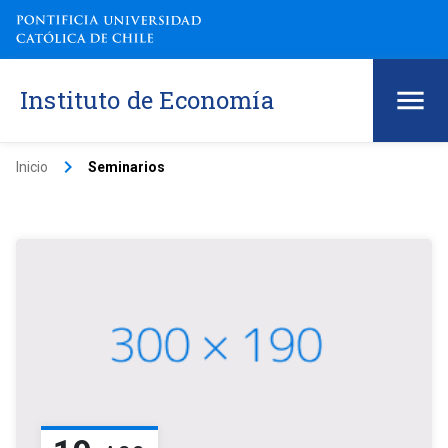
Instituto de Economía
keyboard_arrow_right
Inicio
Seminarios