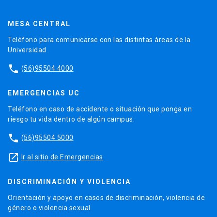
MESA CENTRAL
Teléfono para comunicarse con las distintas áreas de la
Universidad.
phone
(56)95504 4000
EMERGENCIAS UC
Teléfono en caso de accidente o situación que ponga en
riesgo tu vida dentro de algún campus.
phone
(56)95504 5000
launch
Ir al sitio de Emergencias
DISCRIMINACIÓN Y VIOLENCIA
Orientación y apoyo en casos de discriminación, violencia de
género o violencia sexual.