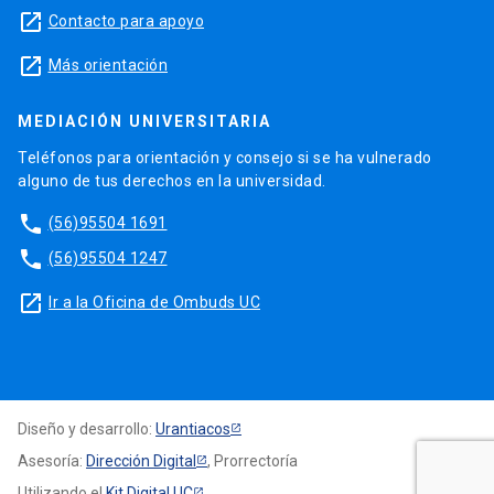
launch
Contacto para apoyo
launch
Más orientación
MEDIACIÓN UNIVERSITARIA
Teléfonos para orientación y consejo si se ha vulnerado
alguno de tus derechos en la universidad.
phone
(56)95504 1691
phone
(56)95504 1247
launch
Ir a la Oficina de Ombuds UC
Diseño y desarrollo:
Urantiacos
Asesoría:
Dirección Digital
, Prorrectoría
Utilizando el
Kit Digital UC