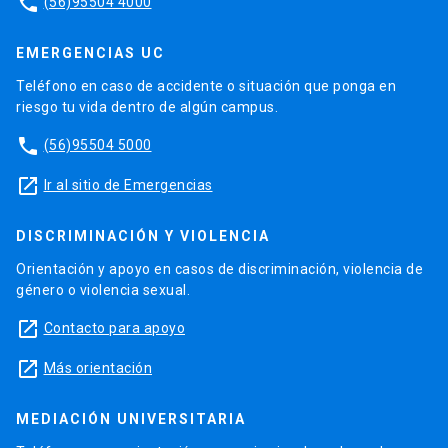
phone
(56)95504 4000
EMERGENCIAS UC
Teléfono en caso de accidente o situación que ponga en
riesgo tu vida dentro de algún campus.
phone
(56)95504 5000
launch
Ir al sitio de Emergencias
DISCRIMINACIÓN Y VIOLENCIA
Orientación y apoyo en casos de discriminación, violencia de
género o violencia sexual.
launch
Contacto para apoyo
launch
Más orientación
MEDIACIÓN UNIVERSITARIA