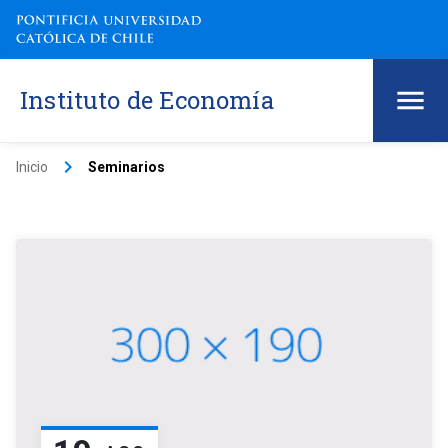
Instituto de Economía
keyboard_arrow_right
Inicio
Seminarios