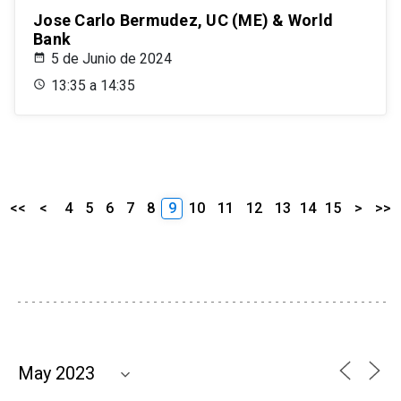
Jose Carlo Bermudez, UC (ME) & World
Bank
5 de Junio de 2024
13:35 a 14:35
<<
<
4
5
6
7
8
9
10
11
12
13
14
15
>
>>