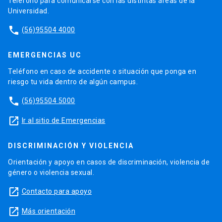
Teléfono para comunicarse con las distintas áreas de la
Universidad.
phone
(56)95504 4000
EMERGENCIAS UC
Teléfono en caso de accidente o situación que ponga en
riesgo tu vida dentro de algún campus.
phone
(56)95504 5000
launch
Ir al sitio de Emergencias
DISCRIMINACIÓN Y VIOLENCIA
Orientación y apoyo en casos de discriminación, violencia de
género o violencia sexual.
launch
Contacto para apoyo
launch
Más orientación