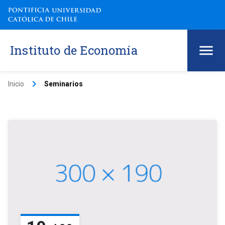
Instituto de Economía
keyboard_arrow_right
Inicio
Seminarios