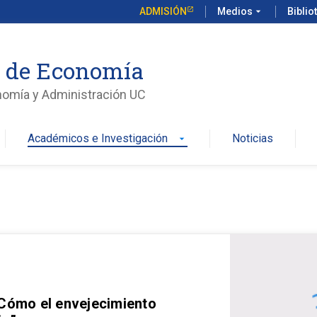
ADMISIÓN
Medios
arrow_drop_down
Biblio
o de Economía
nomía y Administración UC
Académicos e Investigación
Noticias
arrow_drop_down
 Cómo el envejecimiento