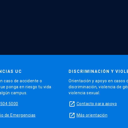
NCIAS UC
DISCRIMINACIÓN Y VIOL
n caso de accidente o
Orientación y apoyo en casos 
que ponga en riesgo tu vida
discriminación, violencia de g
 algún campus.
violencia sexual.
launch
5504 5000
Contacto para apoyo
launch
sitio de Emergencias
Más orientación