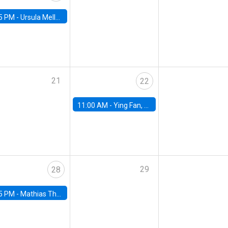
5 PM -
Ursula Mello, Insper - Institute of Education and Research
21
22
11:00 AM -
Ying Fan, University of Michigan
29
28
5 PM -
Mathias Thoenig, University of Lausanne