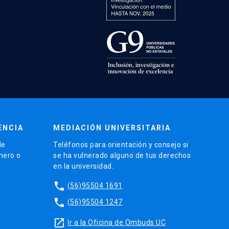
ENCIA
MEDIACIÓN UNIVERSITARIA
de
Teléfonos para orientación y consejo si
énero o
se ha vulnerado alguno de tus derechos
en la universidad.
phone
(56)95504 1691
phone
(56)95504 1247
launch
Ir a la Oficina de Ombuds UC