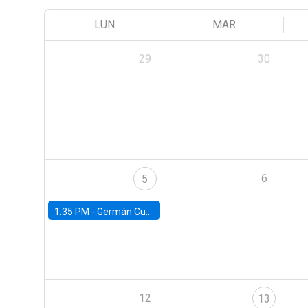
LUN
MAR
29
30
6
5
1:35 PM -
Germán Cubas, University of Houston
12
13