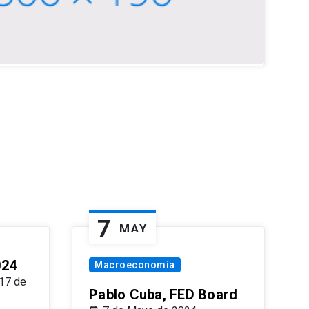
7
MAY
024
Macroeconomía
17 de
Pablo Cuba, FED Board