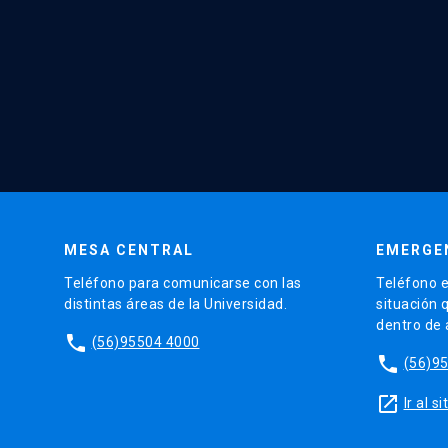
MESA CENTRAL
EMERGE
Teléfono para comunicarse con las
Teléfono e
distintas áreas de la Universidad.
situación 
dentro de
phone
(56)95504 4000
phone
(56)9
launch
Ir al 