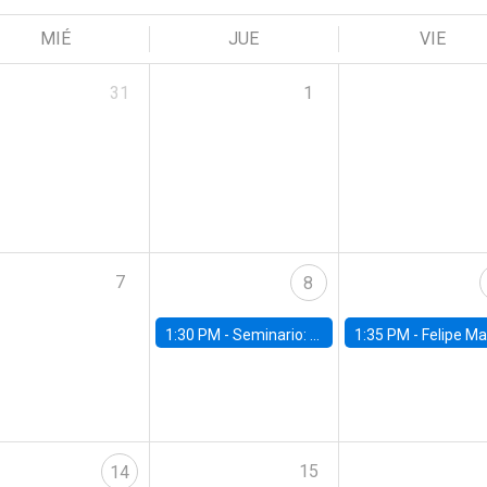
MIÉ
JUE
VIE
31
1
7
8
1:30 PM -
Seminario: “Recuperando la humanidad para progresar en la era de la IA»
1:35 PM -
Felipe Martínez, alumno Doctorado en Ec
15
14