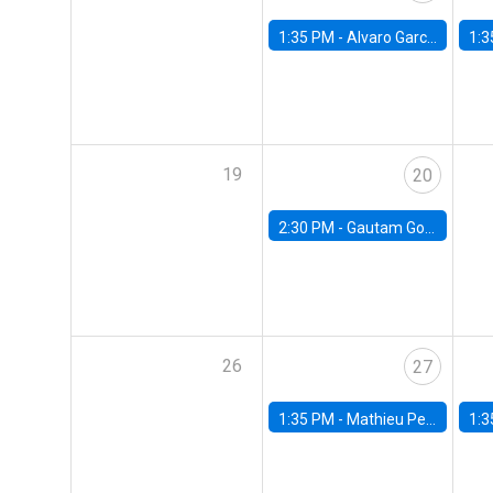
1:35 PM -
Alvaro Garcia-Marin, Universidad de Los Andes
1:3
19
20
2:30 PM -
Gautam Gowrisankaran, Columbia University
26
27
1:35 PM -
Mathieu Pedemonte, IDB
1:3