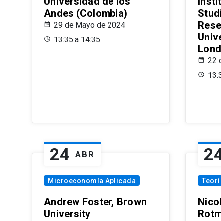
Universidad de los
Insti
Andes (Colombia)
Stud
Rese
29 de Mayo de 2024
Univ
13:35 a 14:35
Lond
22 
13:
24
2
ABR
Microeconomía Aplicada
Teor
Andrew Foster, Brown
Nico
University
Rotm