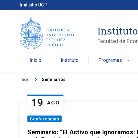
Ir al sitio UC
Institut
Facultad de Eco
Inicio
Instituto
Programas
arrow_drop_down
keyboard_arrow_right
Inicio
Seminarios
19
AGO
Conferencias
Seminario: “El Activo que Ignoramos: