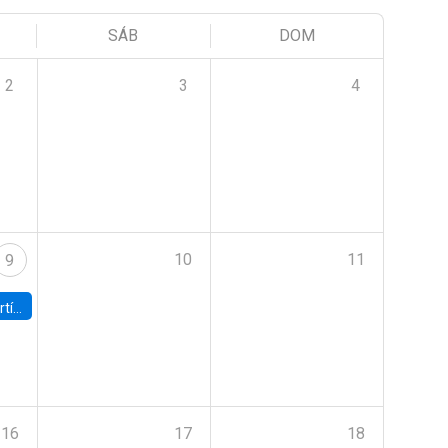
SÁB
DOM
2
3
4
10
11
9
onomía UC
16
17
18