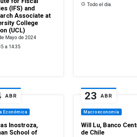
tute for Fiscal
Todo el dia.
ies (IFS) and
arch Associate at
ersity College
on (UCL)
de Mayo de 2024
35 a 14:35
4
23
ABR
ABR
ía Económica
Macroeconomía
las Inostroza,
Will Lu, Banco Cent
an School of
de Chile