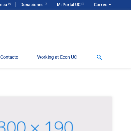
teca
Donaciones
Mi Portal UC
Correo
arrow_drop_down
search
Contacto
Working at Econ UC