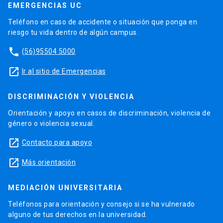
EMERGENCIAS UC
Teléfono en caso de accidente o situación que ponga en
riesgo tu vida dentro de algún campus.
phone
(56)95504 5000
launch
Ir al sitio de Emergencias
DISCRIMINACIÓN Y VIOLENCIA
Orientación y apoyo en casos de discriminación, violencia de
género o violencia sexual.
launch
Contacto para apoyo
launch
Más orientación
MEDIACIÓN UNIVERSITARIA
Teléfonos para orientación y consejo si se ha vulnerado
alguno de tus derechos en la universidad.