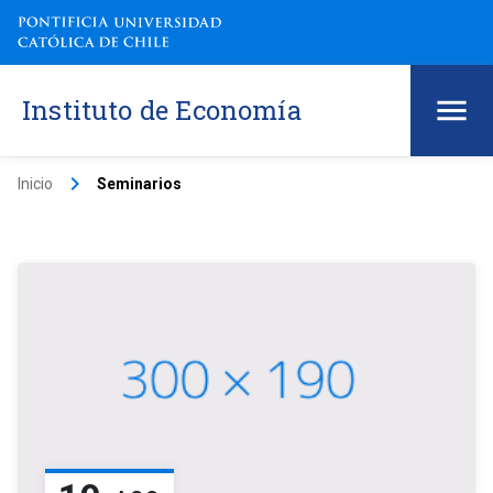
Instituto de Economía
keyboard_arrow_right
Inicio
Seminarios