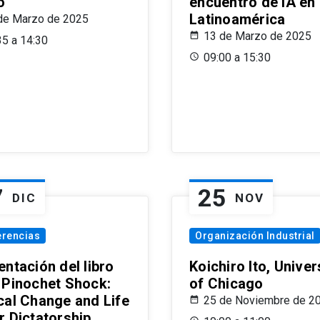
o
encuentro de IA en
Latinoamérica
de Marzo de 2025
13 de Marzo de 2025
35 a 14:30
09:00 a 15:30
7
25
DIC
NOV
erencias
Organización Industrial
ntación del libro
Koichiro Ito, Univer
 Pinochet Shock:
of Chicago
cal Change and Life
25 de Noviembre de 2
r Dictatorship