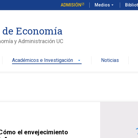
ADMISIÓN
Medios
arrow_drop_down
Biblio
o de Economía
nomía y Administración UC
Académicos e Investigación
Noticias
arrow_drop_down
 Cómo el envejecimiento