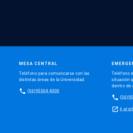
MESA CENTRAL
EMERGE
Teléfono para comunicarse con las
Teléfono e
distintas áreas de la Universidad.
situación 
dentro de
phone
(56)95504 4000
phone
(56)9
launch
Ir al 