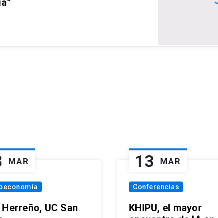
ia”
8
13
MAR
MAR
oeconomía
Conferencias
 Herreño, UC San
KHIPU, el mayor