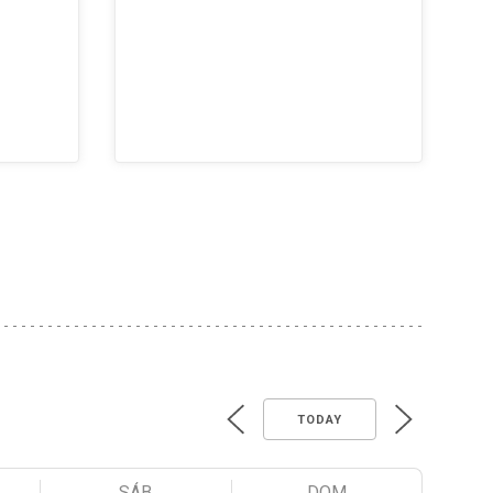
TODAY
SÁB
DOM