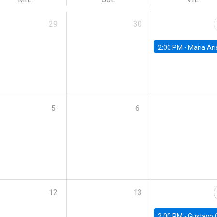
29
30
2:00 PM -
Maria Aristizabal-Ramirez, FED
5
6
12
13
2:00 PM -
Gustavo González - Banco Central d