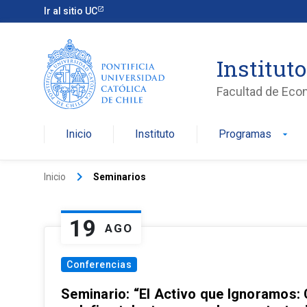
Ir al sitio UC
Institut
Facultad de Eco
Inicio
Instituto
Programas
arrow_drop_down
keyboard_arrow_right
Inicio
Seminarios
19
AGO
Conferencias
Seminario: “El Activo que Ignoramos: