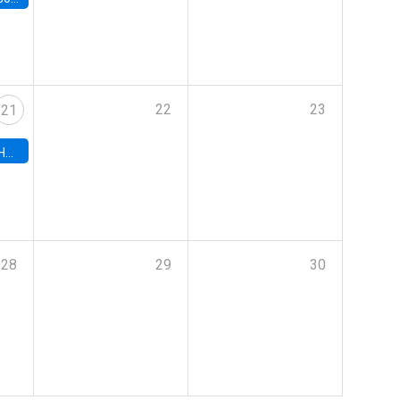
22
23
21
hile
28
29
30