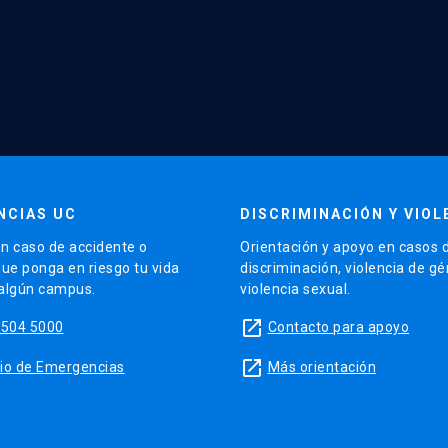
NCIAS UC
DISCRIMINACIÓN Y VIOL
n caso de accidente o
Orientación y apoyo en casos 
que ponga en riesgo tu vida
discriminación, violencia de g
 algún campus.
violencia sexual.
launch
5504 5000
Contacto para apoyo
launch
sitio de Emergencias
Más orientación