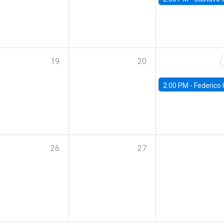
19
20
2:00 PM -
Federico Huneeus - Banco Central de C
26
27