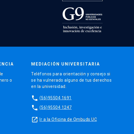
ENCIA
MEDIACIÓN UNIVERSITARIA
de
Teléfonos para orientación y consejo si
énero o
se ha vulnerado alguno de tus derechos
en la universidad.
phone
(56)95504 1691
phone
(56)95504 1247
launch
Ir a la Oficina de Ombuds UC