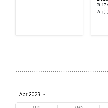
17 
13:
LUN
MAR